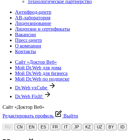
Технологическое партнерство
Антифрод-центр
АВ-лаборатория
Лицензирование
Лицензии и сертификаты
Вакансии
Пресс-центр
О компании
Контакты
Сайт «Доктор Веб»
Мой Dr.Web для дома
Мой Dr.Web для бизнеса
Мой Dr.Web по подписке
Dr.Web vxCube
Dr.Web FixIt!
Сайт «Доктор Веб»
Редактировать профиль
Выйти
RU
CN
EN
ES
FR
IT
JP
KZ
UZ
BY
ID