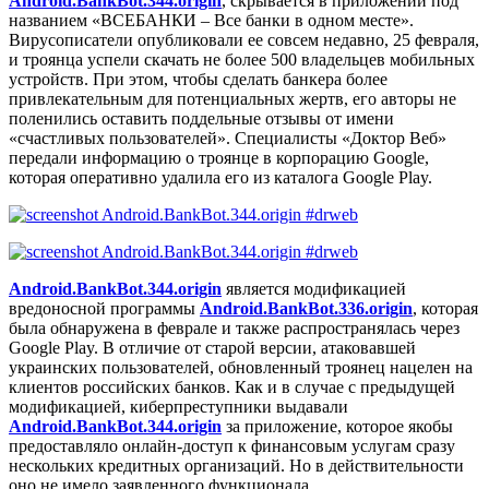
Android.BankBot.344.origin
, скрывается в приложении под
названием «ВСЕБАНКИ – Все банки в одном месте».
Вирусописатели опубликовали ее совсем недавно, 25 февраля,
и троянца успели скачать не более 500 владельцев мобильных
устройств. При этом, чтобы сделать банкера более
привлекательным для потенциальных жертв, его авторы не
поленились оставить поддельные отзывы от имени
«счастливых пользователей». Специалисты «Доктор Веб»
передали информацию о троянце в корпорацию Google,
которая оперативно удалила его из каталога Google Play.
Android.BankBot.344.origin
является модификацией
вредоносной программы
Android.BankBot.336.origin
, которая
была обнаружена в феврале и также распространялась через
Google Play. В отличие от старой версии, атаковавшей
украинских пользователей, обновленный троянец нацелен на
клиентов российских банков. Как и в случае с предыдущей
модификацией, киберпреступники выдавали
Android.BankBot.344.origin
за приложение, которое якобы
предоставляло онлайн-доступ к финансовым услугам сразу
нескольких кредитных организаций. Но в действительности
оно не имело заявленного функционала.