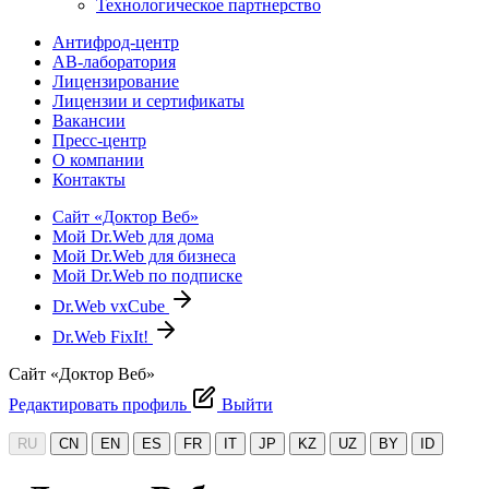
Технологическое партнерство
Антифрод-центр
АВ-лаборатория
Лицензирование
Лицензии и сертификаты
Вакансии
Пресс-центр
О компании
Контакты
Сайт «Доктор Веб»
Мой Dr.Web для дома
Мой Dr.Web для бизнеса
Мой Dr.Web по подписке
Dr.Web vxCube
Dr.Web FixIt!
Сайт «Доктор Веб»
Редактировать профиль
Выйти
RU
CN
EN
ES
FR
IT
JP
KZ
UZ
BY
ID