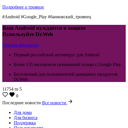
Подробнее о троянце
#Android #Google_Play #банковский_троянец
Ваш Android нуждается в защите
Используйте Dr.Web
Скачать бесплатно
Первый российский антивирус для Android
Более 135 миллионов скачиваний только с Google Play
Бесплатный для пользователей домашних продуктов
Dr.Web
11754
ru
5
0
Последние новости
Все новости
Для дома
Для бизнеса
Поддержка
Пользователям