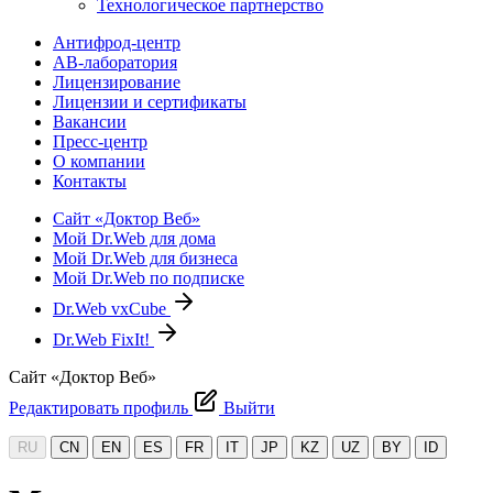
Технологическое партнерство
Антифрод-центр
АВ-лаборатория
Лицензирование
Лицензии и сертификаты
Вакансии
Пресс-центр
О компании
Контакты
Сайт «Доктор Веб»
Мой Dr.Web для дома
Мой Dr.Web для бизнеса
Мой Dr.Web по подписке
Dr.Web vxCube
Dr.Web FixIt!
Сайт «Доктор Веб»
Редактировать профиль
Выйти
RU
CN
EN
ES
FR
IT
JP
KZ
UZ
BY
ID