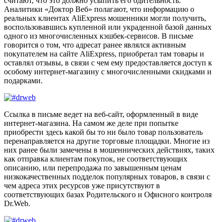
считают, что это должно усыпить его бдительность.
Аналитики «Доктор Веб» полагают, что информацию о
реальных клиентах AliExpress мошенники могли получить,
воспользовавшись купленной или украденной базой данных
одного из многочисленных кэшбек-сервисов. В письме
говорится о том, что адресат ранее являлся активным
покупателем на сайте AliExpress, приобретал там товары и
оставлял отзывы, в связи с чем ему предоставляется доступ к
особому интернет-магазину с многочисленными скидками и
подарками.
Ссылка в письме ведет на веб-сайт, оформленный в виде
интернет-магазина. На самом же деле при попытке
приобрести здесь какой бы то ни было товар пользователь
перенаправляется на другие торговые площадки. Многие из
них ранее были замечены в мошеннических действиях, таких
как отправка клиентам покупок, не соответствующих
описанию, или перепродажа по завышенным ценам
низкокачественных подделок популярных товаров, в связи с
чем адреса этих ресурсов уже присутствуют в
соответствующих базах Родительского и Офисного контроля
Dr.Web.