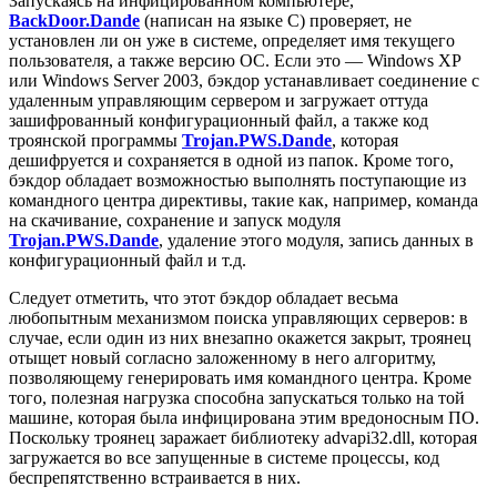
Запускаясь на инфицированном компьютере,
BackDoor.Dande
(написан на языке C) проверяет, не
установлен ли он уже в системе, определяет имя текущего
пользователя, а также версию ОС. Если это — Windows XP
или Windows Server 2003, бэкдор устанавливает соединение с
удаленным управляющим сервером и загружает оттуда
зашифрованный конфигурационный файл, а также код
троянской программы
Trojan.PWS.Dande
, которая
дешифруется и сохраняется в одной из папок. Кроме того,
бэкдор обладает возможностью выполнять поступающие из
командного центра директивы, такие как, например, команда
на скачивание, сохранение и запуск модуля
Trojan.PWS.Dande
, удаление этого модуля, запись данных в
конфигурационный файл и т.д.
Следует отметить, что этот бэкдор обладает весьма
любопытным механизмом поиска управляющих серверов: в
случае, если один из них внезапно окажется закрыт, троянец
отыщет новый согласно заложенному в него алгоритму,
позволяющему генерировать имя командного центра. Кроме
того, полезная нагрузка способна запускаться только на той
машине, которая была инфицирована этим вредоносным ПО.
Поскольку троянец заражает библиотеку advapi32.dll, которая
загружается во все запущенные в системе процессы, код
беспрепятственно встраивается в них.