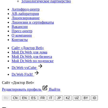
Технологическое партнерство
Антифрод-центр
АВ-лаборатория
Лицензирование
Лицензии и сертификаты
Вакансии
Пресс-центр
О компании
Контакты
Сайт «Доктор Веб»
Мой Dr.Web для дома
Мой Dr.Web для бизнеса
Мой Dr.Web по подписке
Dr.Web vxCube
Dr.Web FixIt!
Сайт «Доктор Веб»
Редактировать профиль
Выйти
RU
CN
EN
ES
FR
IT
JP
KZ
UZ
BY
ID