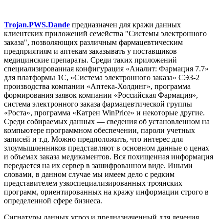
Trojan.PWS.Dande
предназначен для кражи данных
клиентских приложений семейства "Системы электронного
заказа", позволяющих различным фармацевтическим
предприятиям и аптекам заказывать у поставщиков
медицинские препараты. Среди таких приложений
специализированная конфигурация «Аналит: Фармация 7.7»
для платформы 1С, «Система электронного заказа» СЭЗ-2
производства компании «Аптека-Холдинг», программа
формирования заявок компании «Российская Фармация»,
система электронного заказа фармацевтической группы
«Роста», программа «Катрен WinPrice» и некоторые другие.
Среди собираемых данных — сведения об установленном на
компьютере программном обеспечении, пароли учетных
записей и т.д. Можно предположить, что интерес для
злоумышленников представляют в основном данные о ценах
и объемах заказа медикаментов. Вся похищенная информация
передается на их сервер в зашифрованном виде. Иными
словами, в данном случае мы имеем дело с редким
представителем узкоспециализированных троянских
программ, ориентированных на кражу информации строго в
определенной сфере бизнеса.
Сигнатуры данных угроз и предназначенный для лечения