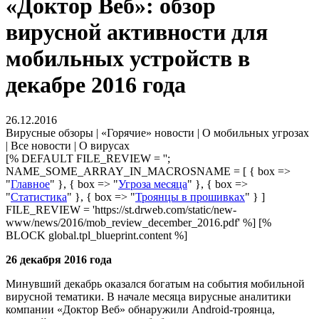
«Доктор Веб»: обзор
вирусной активности для
мобильных устройств в
декабре 2016 года
26.12.2016
Вирусные обзоры | «Горячие» новости | О мобильных угрозах
| Все новости | О вирусах
[% DEFAULT FILE_REVIEW = '';
NAME_SOME_ARRAY_IN_MACROSNAME = [ { box =>
"
Главное
" }, { box => "
Угроза месяца
" }, { box =>
"
Статистика
" }, { box => "
Троянцы в прошивках
" } ]
FILE_REVIEW = 'https://st.drweb.com/static/new-
www/news/2016/mob_review_december_2016.pdf' %] [%
BLOCK global.tpl_blueprint.content %]
26 декабря 2016 года
Минувший декабрь оказался богатым на события мобильной
вирусной тематики. В начале месяца вирусные аналитики
компании «Доктор Веб» обнаружили Android-троянца,