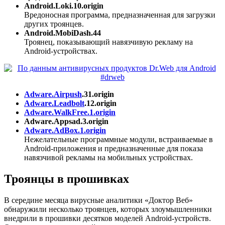
Android.Loki.10.origin
Вредоносная программа, предназначенная для загрузки
других троянцев.
Android.MobiDash.44
Троянец, показывающий навязчивую рекламу на
Android-устройствах.
Adware.Airpush
.31.origin
Adware.Leadbolt
.12.origin
Adware.WalkFree.1.origin
Adware.Appsad.3.origin
Adware.AdBox.1.origin
Нежелательные программные модули, встраиваемые в
Android-приложения и предназначенные для показа
навязчивой рекламы на мобильных устройствах.
Троянцы в прошивках
В середине месяца вирусные аналитики «Доктор Веб»
обнаружили несколько троянцев, которых злоумышленники
внедрили в прошивки десятков моделей Android-устройств.