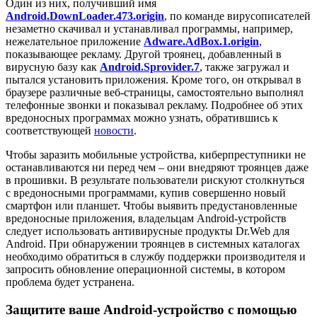
Один из них, получивший имя
Android.DownLoader.473.origin
, по команде вирусописателей
незаметно скачивал и устанавливал программы, например,
нежелательное приложение
Adware.AdBox.1.origin
,
показывающее рекламу. Другой троянец, добавленный в
вирусную базу как
Android.Sprovider.7
, также загружал и
пытался установить приложения. Кроме того, он открывал в
браузере различные веб-страницы, самостоятельно выполнял
телефонные звонки и показывал рекламу. Подробнее об этих
вредоносных программах можно узнать, обратившись к
соответствующей
новости
.
Чтобы заразить мобильные устройства, киберпреступники не
останавливаются ни перед чем – они внедряют троянцев даже
в прошивки. В результате пользователи рискуют столкнуться
с вредоносными программами, купив совершенно новый
смартфон или планшет. Чтобы выявить предустановленные
вредоносные приложения, владельцам Android-устройств
следует использовать антивирусные продукты Dr.Web для
Android. При обнаружении троянцев в системных каталогах
необходимо обратиться в службу поддержки производителя и
запросить обновление операционной системы, в котором
проблема будет устранена.
Защитите ваше Android-устройство с помощью