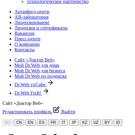
Технологическое партнерство
Антифрод-центр
АВ-лаборатория
Лицензирование
Лицензии и сертификаты
Вакансии
Пресс-центр
О компании
Контакты
Сайт «Доктор Веб»
Мой Dr.Web для дома
Мой Dr.Web для бизнеса
Мой Dr.Web по подписке
Dr.Web vxCube
Dr.Web FixIt!
Сайт «Доктор Веб»
Редактировать профиль
Выйти
RU
CN
EN
ES
FR
IT
JP
KZ
UZ
BY
ID