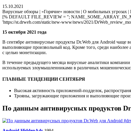
15.10.2021
Вирусные обзоры | «Горячие» новости | О мобильных угрозах | 
[% DEFAULT FILE_REVIEW = ''; NAME_SOME_ARRAY_IN_M
'https://st.drweb.com/static/new-www/news/2021/DrWeb_review_mob
15 октября 2021 года
В сентябре антивирусные продукты Dr.Web для Android чаще 
выполняющие произвольный код. Кроме того, среди наиболее 
с целью монетизации.
В течение предыдущего месяца вирусные аналитики компании 
используемых злоумышленниками в различных мошеннических
ГЛАВНЫЕ ТЕНДЕНЦИИ СЕНТЯБРЯ
Высокая активность приложений-подделок, распространяе
Трояны, загружающие приложения и выполняющие произв
По данным антивирусных продуктов Dr
Android.HiddenAds
.1994