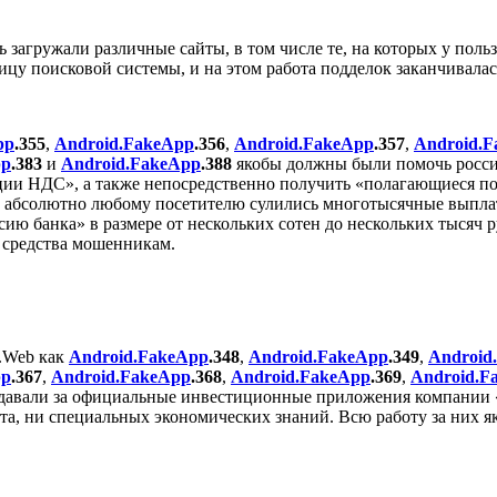
агружали различные сайты, в том числе те, на которых у польз
ицу поисковой системы, и на этом работа подделок заканчивалас
pp
.355
,
Android.FakeApp
.356
,
Android.FakeApp
.357
,
Android.
pp
.383
и
Android.FakeApp
.388
якобы должны были помочь росси
ции НДС», а также непосредственно получить «полагающиеся по
е абсолютно любому посетителю сулились многотысячные выплат
ию банка» в размере от нескольких сотен до нескольких тысяч
 средства мошенникам.
r.Web как
Android.FakeApp
.348
,
Android.FakeApp
.349
,
Android
pp
.367
,
Android.FakeApp
.368
,
Android.FakeApp
.369
,
Android.F
давали за официальные инвестиционные приложения компании «
ыта, ни специальных экономических знаний. Всю работу за них