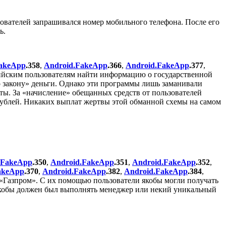
ователей запрашивался номер мобильного телефона. После его
ь.
FakeApp
.358
,
Android.FakeApp
.366
,
Android.FakeApp
.377
,
йским пользователям найти информацию о государственной
 закону» деньги. Однако эти программы лишь заманивали
ы. За «начисление» обещанных средств от пользователей
 рублей. Никаких выплат жертвы этой обманной схемы на самом
.FakeApp
.350
,
Android.FakeApp
.351
,
Android.FakeApp
.352
,
akeApp
.370
,
Android.FakeApp
.382
,
Android.FakeApp
.384
,
Газпром». С их помощью пользователи якобы могли получать
 якобы должен был выполнять менеджер или некий уникальный