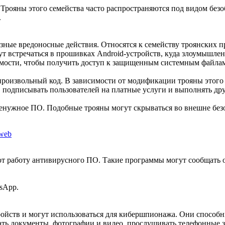
 Трояны этого семейства часто распространяются под видом без
.
ые вредоносные действия. Относятся к семейству троянских 
т встречаться в прошивках Android-устройств, куда злоумышлен
имости, чтобы получить доступ к защищенным системным файлам
произвольный код. В зависимости от модификации трояны этого 
 подписывать пользователей на платные услуги и выполнять дру
енужное ПО. Подобные трояны могут скрываться во внешне без
 работу антивирусного ПО. Такие программы могут сообщать о
sApp.
ройств и могут использоваться для кибершпионажа. Они способ
ать документы, фотографии и видео, прослушивать телефонные зв