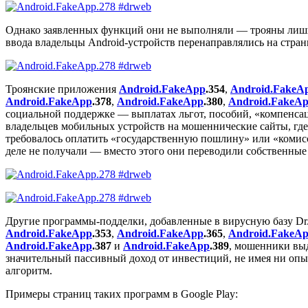
Однако заявленных функций они не выполняли — трояны лишь з
ввода владельцы Android-устройств перенаправлялись на стран
Троянские приложения
Android.FakeApp
.354
,
Android.FakeA
Android.FakeApp
.378
,
Android.FakeApp
.380
,
Android.FakeA
социальной поддержке — выплатах льгот, пособий, «компенса
владельцев мобильных устройств на мошеннические сайты, гд
требовалось оплатить «государственную пошлину» или «комисс
деле не получали — вместо этого они переводили собственные
Другие программы-подделки, добавленные в вирусную базу D
Android.FakeApp
.353
,
Android.FakeApp
.365
,
Android.FakeA
Android.FakeApp
.387
и
Android.FakeApp
.389
, мошенники вы
значительный пассивный доход от инвестиций, не имея ни оп
алгоритм.
Примеры страниц таких программ в Google Play: