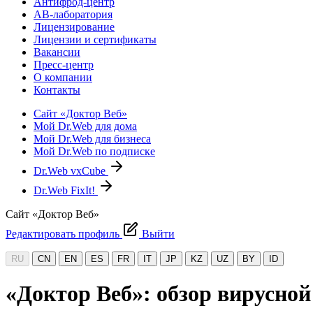
Антифрод-центр
АВ-лаборатория
Лицензирование
Лицензии и сертификаты
Вакансии
Пресс-центр
О компании
Контакты
Сайт «Доктор Веб»
Мой Dr.Web для дома
Мой Dr.Web для бизнеса
Мой Dr.Web по подписке
Dr.Web vxCube
Dr.Web FixIt!
Сайт «Доктор Веб»
Редактировать профиль
Выйти
RU
CN
EN
ES
FR
IT
JP
KZ
UZ
BY
ID
«Доктор Веб»: обзор вирусной