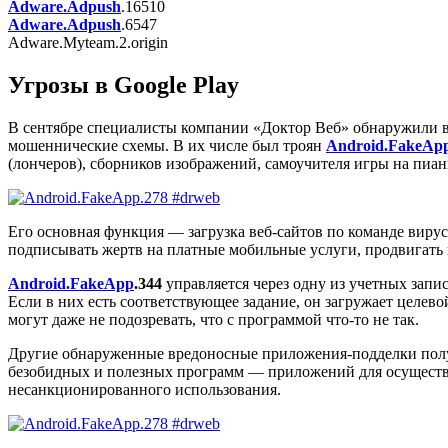
Adware.Adpush
.16510
Adware.Adpush
.6547
Adware.Myteam.2.origin
Угрозы в Google Play
В сентябре специалисты компании «Доктор Веб» обнаружили в
мошеннические схемы. В их числе был троян
Android.FakeAp
(лончеров), сборников изображений, самоучителя игры на пиан
Его основная функция — загрузка веб-сайтов по команде виру
подписывать жертв на платные мобильные услуги, продвигать
Android.FakeApp
.344
управляется через одну из учетных запи
Если в них есть соответствующее задание, он загружает целево
могут даже не подозревать, что с программой что-то не так.
Другие обнаруженные вредоносные приложения-подделки по
безобидных и полезных программ — приложений для осуществ
несанкционированного использования.