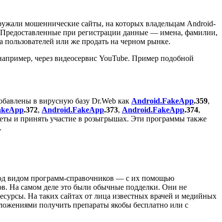
ружали мошеннические сайты, на которых владельцам Android-
». Предоставленные при регистрации данные — имена, фамилии,
 пользователей или же продать на черном рынке.
например, через видеосервис YouTube. Пример подобной
обавлены в вирусную базу Dr.Web как
Android.FakeApp
.359
,
akeApp
.372
,
Android.FakeApp
.373
,
Android.FakeApp
.374
,
еты и принять участие в розыгрышах. Эти программы также
.
под видом программ-справочников — с их помощью
ов. На самом деле это были обычные подделки. Они не
сурсы. На таких сайтах от лица известных врачей и медийных
ложениями получить препараты якобы бесплатно или с