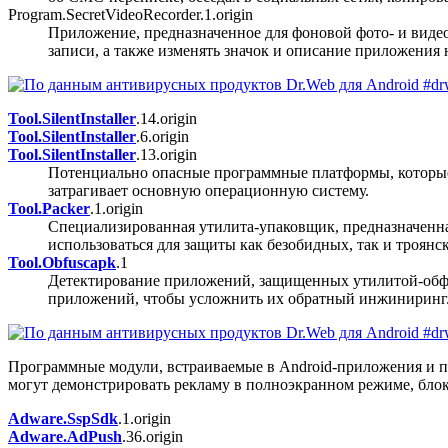
Program.SecretVideoRecorder.1.origin
Приложение, предназначенное для фоновой фото- и видео
записи, а также изменять значок и описание приложения
Tool.SilentInstaller
.14.origin
Tool.SilentInstaller
.6.origin
Tool.SilentInstaller
.13.origin
Потенциально опасные программные платформы, которые 
затрагивает основную операционную систему.
Tool.Packer
.1.origin
Специализированная утилита-упаковщик, предназначенна
использоваться для защиты как безобидных, так и троянс
Tool.Obfuscapk
.1
Детектирование приложений, защищенных утилитой-обфус
приложений, чтобы усложнить их обратный инжиниринг.
Программные модули, встраиваемые в Android-приложения и п
могут демонстрировать рекламу в полноэкранном режиме, блок
Adware.SspSdk
.1.origin
Adware.AdPush
.36.origin