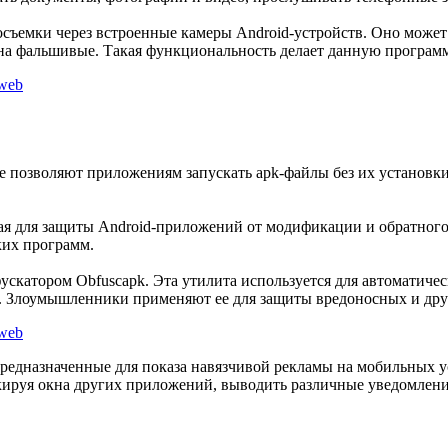
съемки через встроенные камеры Android-устройств. Оно может 
 на фальшивые. Такая функциональность делает данную програм
позволяют приложениям запускать apk-файлы без их установки.
я для защиты Android-приложений от модификации и обратного
ких программ.
катором Obfuscapk. Эта утилита используется для автоматичес
 Злоумышленники применяют ее для защиты вредоносных и дру
редназначенные для показа навязчивой рекламы на мобильных у
ируя окна других приложений, выводить различные уведомления,