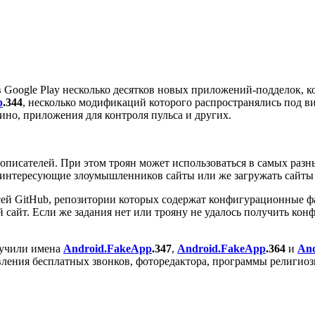
 Google Play несколько десятков новых приложений-подделок,
p
.344
, несколько модификаций которого распространялись под 
ино, приложения для контроля пульса и других.
сописателей. При этом троян может использоваться в самых раз
 интересующие злоумышленников сайты или же загружать сайты 
сей GitHub, репозитории которых содержат конфигурационные ф
й сайт. Если же задания нет или трояну не удалось получить ко
лучили имена
Android.FakeApp
.347
,
Android.FakeApp
.364
и
An
ления бесплатных звонков, фоторедактора, программы религио