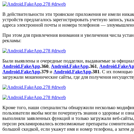
В действительности эти троянские приложения не имели ника
устройств предлагалось зарегистрировать учетную запись, ук
адреса электронной почты и номера телефонов — злоумышленни
При этом для привлечения внимания и увеличения числа уста
рекламы:
Были выявлены и очередные подделки, выдаваемые за официа
Android.FakeApp
.360
,
Android.FakeApp
.361
,
Android.FakeA
Android.FakeApp
.379
и
Android.FakeApp
.381
. С их помощью 
загружали мошеннические сайты, где для получения несущест
Кроме того, наши специалисты обнаружили несколько модифи
пользователи якобы могли почерпнуть знания о здоровье и оз
выполняли заявленных функций и только загружали веб-сайты
персон рекламировались всевозможные препараты сомнительно
большой скидкой, если укажут имя и номер телефона, а затем 