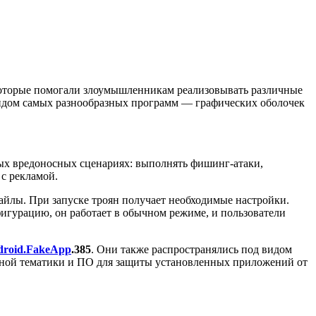
 которые помогали злоумышленникам реализовывать различные
видом самых разнообразных программ — графических оболочек
ных вредоносных сценариях: выполнять фишинг-атаки,
с рекламой.
айлы. При запуске троян получает необходимые настройки.
нфигурацию, он работает в обычном режиме, и пользователи
droid.FakeApp
.385
. Они также распространялись под видом
зной тематики и ПО для защиты установленных приложений от