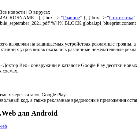
Все новости | О вирусах
ACROSNAME = [ { box => "
Главное
" }, { box => "
Статистика
"
ile_september_2021.pdf' %] [% BLOCK global.tpl_blueprint.content
всего выявляли на защищаемых устройствах рекламные трояны, 
активных угроз вновь оказались различные нежелательные рекл
«Доктор Веб» обнаружили в каталоге Google Play десятки новы
 схемах.
мых через каталог Google Play
ольный код, а также рекламные вредоносные приложения остаю
.Web для Android