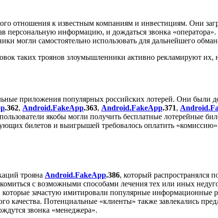
кого отношения к известным компаниям и инвестициям. Они заг
азав персональную информацию, и дождаться звонка «оператора
ки могли самостоятельно использовать для дальнейшего обмана
новок таких троянов злоумышленники активно рекламируют их, 
льные приложения популярных российских лотерей. Они были д
pp
.362
,
Android.FakeApp
.363
,
Android.FakeApp
.371
,
Android.F
пользователи якобы могли получить бесплатные лотерейные бил
вующих билетов и выигрышей требовалось оплатить «комиссию»
каций трояна
Android.FakeApp
.386
, который распространялся 
накомиться с возможными способами лечения тех или иных недуг
, которые зачастую имитировали популярные информационные ре
го качества. Потенциальные «клиенты» также завлекались пред
дождутся звонка «менеджера».