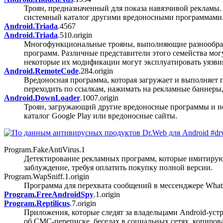
Троян, предназначенный для показа навязчивой рекламы.
системный каталог другими вредоносными программами
Android.Triada
.4567
Android.Triada
.510.origin
Многофункциональные трояны, выполняющие разнообразн
программ. Различные представители этого семейства могу
некоторые их модификации могут эксплуатировать уязв
Android.RemoteCode
.284.origin
Вредоносная программа, которая загружает и выполняет 
переходить по ссылкам, нажимать на рекламные баннеры,
Android.DownLoader
.1007.origin
Троян, загружающий другие вредоносные программы и н
каталог Google Play или вредоносные сайты.
Program.FakeAntiVirus.1
Детектирование рекламных программ, которые имитируют
заблуждение, требуя оплатить покупку полной версии.
Program.WapSniff.1.origin
Программа для перехвата сообщений в мессенджере What
Program.FreeAndroidSpy
.1.origin
Program.Reptilicus
.7.origin
Приложения, которые следят за владельцами Android-уст
об СМС-переписке, беседах в социальных сетях, копиров