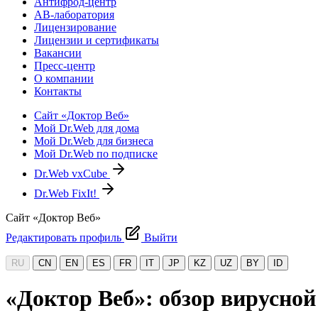
Антифрод-центр
АВ-лаборатория
Лицензирование
Лицензии и сертификаты
Вакансии
Пресс-центр
О компании
Контакты
Сайт «Доктор Веб»
Мой Dr.Web для дома
Мой Dr.Web для бизнеса
Мой Dr.Web по подписке
Dr.Web vxCube
Dr.Web FixIt!
Сайт «Доктор Веб»
Редактировать профиль
Выйти
RU
CN
EN
ES
FR
IT
JP
KZ
UZ
BY
ID
«Доктор Веб»: обзор вирусной 