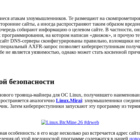
иеся атакам злоумышленников. Те размещают на скомпрометиро
торонние сайты, а иногда распространяют таким образом вредо
ередь собирают информацию о целевом сайте. В частности, они
ык программирования, на котором написан «движок», и прочую 
 сайт DNS-серверы сконфигурированы правильно, взломщики не
 специальный AXFR-запрос позволяет киберпреступникам получ
бе не является уязвимостью, однако может стать косвенной при
ой безопасности
 нового троянца-майнера для ОС Linux, получившего наименова
пространяется аналогично
Linux.Mirai
: злоумышленники соединя
зчик. Затем киберпреступники запускают эту программу из терм
ая особенность: в его коде несколько раз встречается адрес сайт
дения об этой вредоносной программе содержатся в нашей
ново