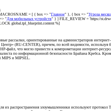
х
ACROSNAME = [ { box => "
Главное
" }, { box => "
Угроза месяц
 => "
Для мобильных устройств
" } ] FILE_REVIEW = 'https://st.drw
CK global.tpl_blueprint.content %]
овые рассылки, ориентированные на администраторов интернет-
ентр» (RU-CENTER), причем, по всей видимости, используя ба
HP-файл, что могло привести к компрометации интернет-ресурса
циалиста по информационной безопасности Брайана Кребса. Кром
ой MIPS и MIPSEL.
Для их распространения злоумышленники используют протокол Te