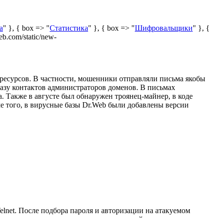
а
" }, { box => "
Статистика
" }, { box => "
Шифровальщики
" }, {
eb.com/static/new-
ресурсов. В частности, мошенники отправляли письма якобы
зу контактов администраторов доменов. В письмах
. Также в августе был обнаружен троянец-майнер, в коде
е того, в вирусные базы Dr.Web были добавлены версии
lnet. После подбора пароля и авторизации на атакуемом