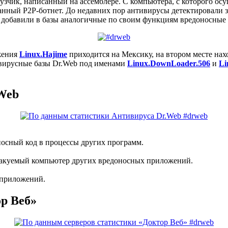
зчик, написанный на ассемблере. С компьютера, с которого осущ
анный P2P-ботнет. До недавних пор антивирусы детектировали 
 добавили в базы аналогичные по своим функциям вредоносные
ажения
Linux.Hajime
приходится на Мексику, на втором месте нах
 вирусные базы Dr.Web под именами
Linux.DownLoader.506
и
Li
Web
осный код в процессы других программ.
атакуемый компьютер других вредоносных приложений.
 приложений.
р Веб»