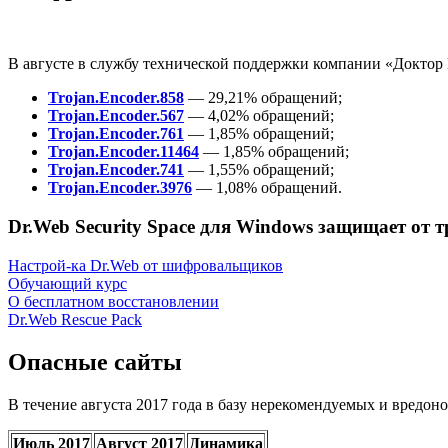
В августе в службу технической поддержки компании «Доктор
Trojan.Encoder.858
— 29,21% обращений;
Trojan.Encoder.567
— 4,02% обращений;
Trojan.Encoder.761
— 1,85% обращений;
Trojan.Encoder.11464
— 1,85% обращений;
Trojan.Encoder.741
— 1,55% обращений;
Trojan.Encoder.3976
— 1,08% обращений.
Dr.Web Security Space для Windows защищает от
Настрой-ка Dr.Web от шифровальщиков
Обучающий курс
О бесплатном восстановлении
Dr.Web Rescue Pack
Опасные сайты
В течение августа 2017 года в базу нерекомендуемых и вредон
Июль 2017
Август 2017
Динамика