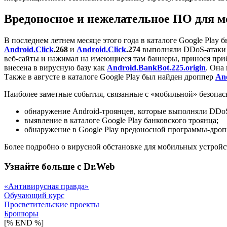
Вредоносное и нежелательное ПО для 
В последнем летнем месяце этого года в каталоге Google Play
Android.Click
.268
и
Android.Click
.274
выполняли DDoS-атаки 
веб-сайты и нажимал на имеющиеся там баннеры, принося прибы
внесена в вирусную базу как
Android.BankBot.225.origin
. Она
Также в августе в каталоге Google Play был найден дроппер
An
Наиболее заметные события, связанные с «мобильной» безопасн
обнаружение Android-троянцев, которые выполняли DDoS
выявление в каталоге Google Play банковского троянца;
обнаружение в Google Play вредоносной программы-дропп
Более подробно о вирусной обстановке для мобильных устройс
Узнайте больше с Dr.Web
«Антивирусная правда»
Обучающий курс
Просветительские проекты
Брошюры
[% END %]