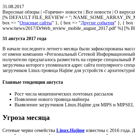
31.08.2017
Вирусные обзоры | «Горячие» новости | Все новости | О вируса
[% DEFAULT FILE_REVIEW = ''; NAME_SOME_ARRAY_IN_M
box => "
Опасные сайты
" }, { box => "
Другие события
" }, { box
www/news/2017/DrWeb_review_mobile_august_2017.pdf' %] [% BLO
31 августа 2017 года
В начале последнего летнего месяца были зафиксированы масс
от имени компании «Региональный Сетевой Информационный Ц
получателю предлагалось разместить на сервере специальный P
загрузчика которого упоминался адрес сайта популярного спе
загрузчиков Linux-троянца Hajime для устройств с архитектур
Главные тенденции августа
Рост числа мошеннических почтовых рассылок
Появление нового троянца-майнера
Выявление загрузчиков Linux.Hajime для MIPS и MIPSEL
Угроза месяца
Сетевые черви семейства
Linux.Hajime
известны с 2016 года. 