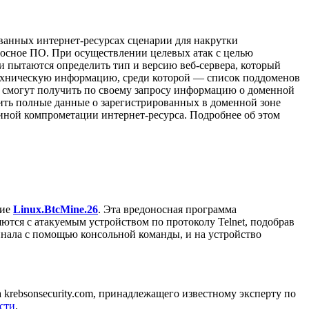
ванных интернет-ресурсах сценарии для накрутки
носное ПО. При осуществлении целевых атак с целью
 пытаются определить тип и версию веб-сервера, который
техническую информацию, среди которой — список поддоменов
 смогут получить по своему запросу информацию о доменной
ить полные данные о зарегистрированных в доменной зоне
чиной компрометации интернет-ресурса. Подробнее об этом
ние
Linux.BtcMine.26
. Эта вредоносная программа
ются с атакуемым устройством по протоколу Telnet, подобрав
инала с помощью консольной команды, и на устройство
а krebsonsecurity.com, принадлежащего известному эксперту по
сти
.