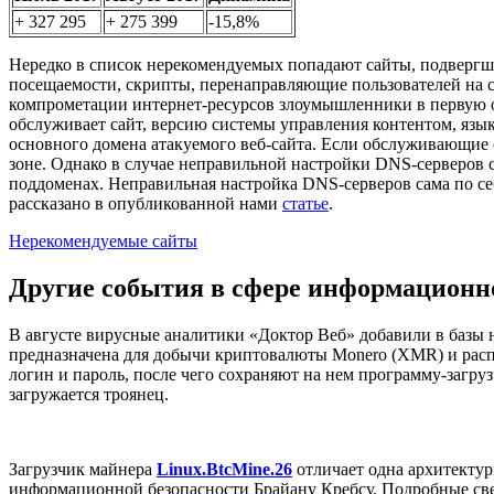
+ 327 295
+ 275 399
-15,8%
Нередко в список нерекомендуемых попадают сайты, подвергш
посещаемости, скрипты, перенаправляющие пользователей на с
компрометации интернет-ресурсов злоумышленники в первую оч
обслуживает сайт, версию системы управления контентом, яз
основного домена атакуемого веб-сайта. Если обслуживающие
зоне. Однако в случае неправильной настройки DNS-серверов
поддоменах. Неправильная настройка DNS-серверов сама по се
рассказано в опубликованной нами
статье
.
Нерекомендуемые сайты
Другие события в сфере информационн
В августе вирусные аналитики «Доктор Веб» добавили в базы
предназначена для добычи криптовалюты Monero (XMR) и рас
логин и пароль, после чего сохраняют на нем программу-загру
загружается троянец.
Загрузчик майнера
Linux.BtcMine.26
отличает одна архитектурн
информационной безопасности Брайану Кребсу. Подробные све