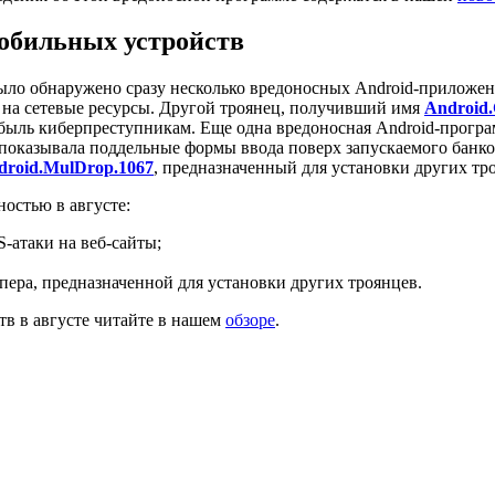
мобильных устройств
 было обнаружено сразу несколько вредоносных Android-приложе
на сетевые ресурсы. Другой троянец, получивший имя
Android.
ль киберпреступникам. Еще одна вредоносная Android-программа
 показывала поддельные формы ввода поверх запускаемого банк
droid.MulDrop.1067
, предназначенный для установки других тр
остью в августе:
-атаки на веб-сайты;
ера, предназначенной для установки других троянцев.
тв в августе читайте в нашем
обзоре
.