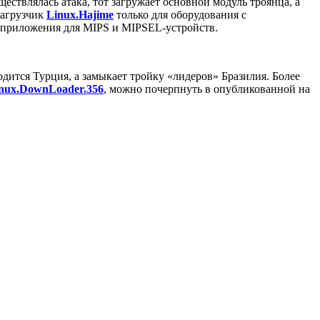
ествлялась атака, тот загружает основной модуль троянца, а
загрузчик
Linux.Hajime
только для оборудования с
 приложения для MIPS и MIPSEL-устройств.
одится Турция, а замыкает тройку «лидеров» Бразилия. Более
nux.DownLoader.356
, можно почерпнуть в опубликованной на