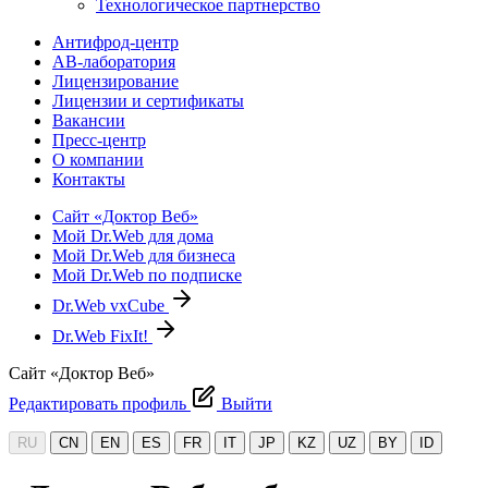
Технологическое партнерство
Антифрод-центр
АВ-лаборатория
Лицензирование
Лицензии и сертификаты
Вакансии
Пресс-центр
О компании
Контакты
Сайт «Доктор Веб»
Мой Dr.Web для дома
Мой Dr.Web для бизнеса
Мой Dr.Web по подписке
Dr.Web vxCube
Dr.Web FixIt!
Сайт «Доктор Веб»
Редактировать профиль
Выйти
RU
CN
EN
ES
FR
IT
JP
KZ
UZ
BY
ID