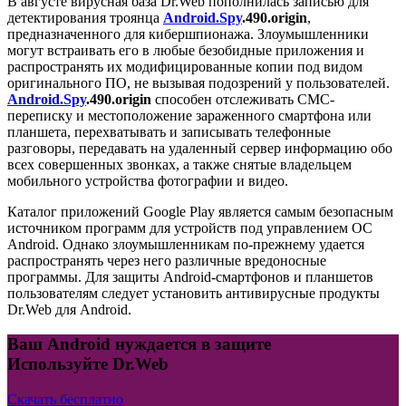
В августе вирусная база Dr.Web пополнилась записью для
детектирования троянца
Android.Spy
.490.origin
,
предназначенного для кибершпионажа. Злоумышленники
могут встраивать его в любые безобидные приложения и
распространять их модифицированные копии под видом
оригинального ПО, не вызывая подозрений у пользователей.
Android.Spy
.490.origin
способен отслеживать СМС-
переписку и местоположение зараженного смартфона или
планшета, перехватывать и записывать телефонные
разговоры, передавать на удаленный сервер информацию обо
всех совершенных звонках, а также снятые владельцем
мобильного устройства фотографии и видео.
Каталог приложений Google Play является самым безопасным
источником программ для устройств под управлением ОС
Android. Однако злоумышленникам по-прежнему удается
распространять через него различные вредоносные
программы. Для защиты Android-смартфонов и планшетов
пользователям следует установить антивирусные продукты
Dr.Web для Android.
Ваш Android нуждается в защите
Используйте Dr.Web
Скачать бесплатно