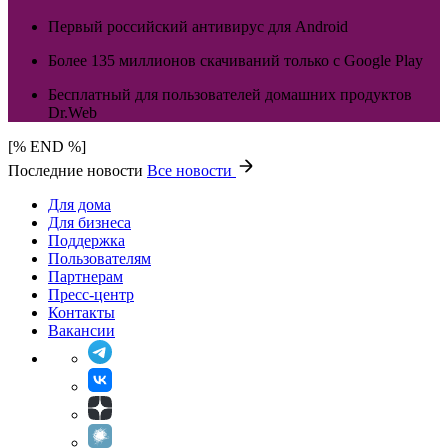
Первый российский антивирус для Android
Более 135 миллионов скачиваний только с Google Play
Бесплатный для пользователей домашних продуктов
Dr.Web
[% END %]
Последние новости
Все новости
Для дома
Для бизнеса
Поддержка
Пользователям
Партнерам
Пресс-центр
Контакты
Вакансии