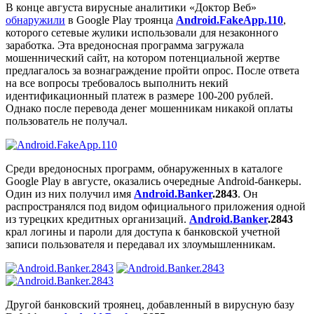
В конце августа вирусные аналитики «Доктор Веб»
обнаружили
в Google Play троянца
Android.FakeApp.110
,
которого сетевые жулики использовали для незаконного
заработка. Эта вредоносная программа загружала
мошеннический сайт, на котором потенциальной жертве
предлагалось за вознаграждение пройти опрос. После ответа
на все вопросы требовалось выполнить некий
идентификационный платеж в размере 100-200 рублей.
Однако после перевода денег мошенникам никакой оплаты
пользователь не получал.
Среди вредоносных программ, обнаруженных в каталоге
Google Play в августе, оказались очередные Android-банкеры.
Один из них получил имя
Android.Banker
.2843
. Он
распространялся под видом официального приложения одной
из турецких кредитных организаций.
Android.Banker
.2843
крал логины и пароли для доступа к банковской учетной
записи пользователя и передавал их злоумышленникам.
Другой банковский троянец, добавленный в вирусную базу