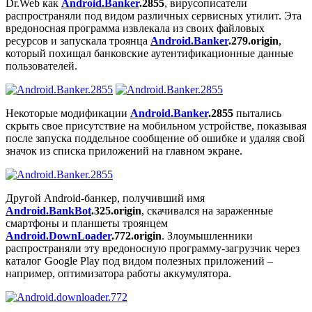
Dr.Web как
Android.Banker
.2855
, вирусописатели
распространяли под видом различных сервисных утилит. Эта
вредоносная программа извлекала из своих файловых
ресурсов и запускала троянца
Android.Banker
.279.origin
,
который похищал банковские аутентификационные данные
пользователей.
Некоторые модификации
Android.Banker
.2855
пытались
скрыть свое присутствие на мобильном устройстве, показывая
после запуска поддельное сообщение об ошибке и удаляя свой
значок из списка приложений на главном экране.
Другой Android-банкер, получивший имя
Android.BankBot
.325.origin
, скачивался на зараженные
смартфоны и планшеты троянцем
Android.DownLoader
.772.origin
. Злоумышленники
распространяли эту вредоносную программу-загрузчик через
каталог Google Play под видом полезных приложений –
например, оптимизатора работы аккумулятора.