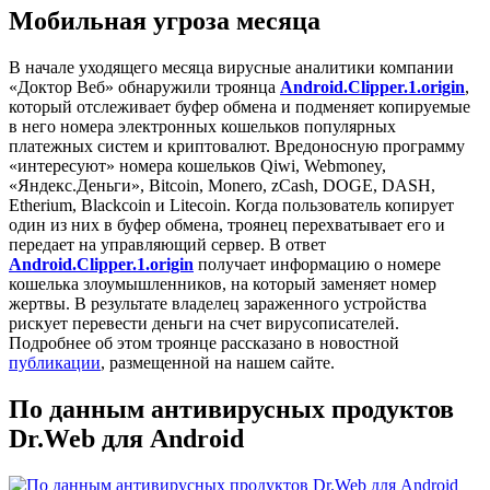
Мобильная угроза месяца
В начале уходящего месяца вирусные аналитики компании
«Доктор Веб» обнаружили троянца
Android.Clipper.1.origin
,
который отслеживает буфер обмена и подменяет копируемые
в него номера электронных кошельков популярных
платежных систем и криптовалют. Вредоносную программу
«интересуют» номера кошельков Qiwi, Webmoney,
«Яндекс.Деньги», Bitcoin, Monero, zCash, DOGE, DASH,
Etherium, Blackcoin и Litecoin. Когда пользователь копирует
один из них в буфер обмена, троянец перехватывает его и
передает на управляющий сервер. В ответ
Android.Clipper.1.origin
получает информацию о номере
кошелька злоумышленников, на который заменяет номер
жертвы. В результате владелец зараженного устройства
рискует перевести деньги на счет вирусописателей.
Подробнее об этом троянце рассказано в новостной
публикации
, размещенной на нашем сайте.
По данным антивирусных продуктов
Dr.Web для Android