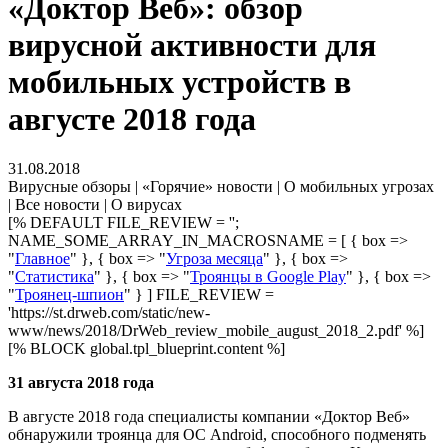
«Доктор Веб»: обзор
вирусной активности для
мобильных устройств в
августе 2018 года
31.08.2018
Вирусные обзоры | «Горячие» новости | О мобильных угрозах
| Все новости | О вирусах
[% DEFAULT FILE_REVIEW = '';
NAME_SOME_ARRAY_IN_MACROSNAME = [ { box =>
"
Главное
" }, { box => "
Угроза месяца
" }, { box =>
"
Статистика
" }, { box => "
Троянцы в Google Play
" }, { box =>
"
Троянец-шпион
" } ] FILE_REVIEW =
'https://st.drweb.com/static/new-
www/news/2018/DrWeb_review_mobile_august_2018_2.pdf' %]
[% BLOCK global.tpl_blueprint.content %]
31 августа 2018 года
В августе 2018 года специалисты компании «Доктор Веб»
обнаружили троянца для ОС Android, способного подменять