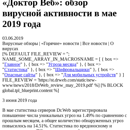
«Доктор Веб»: обзор
вирусной активности в мае
2019 года
03.06.2019
Вирусные обзоры | «Горячие» новости | Все новости | О
вирусах
[% DEFAULT FILE_REVIEW = '';
NAME_SOME_ARRAY_IN_MACROSNAME = [ { box =>
"
Главное
" }, { box => "
Угроза месяца
" }, { box =>
"
Статистика
" }, { box => "
Шифровальщики
" }, { box =>
"
Опасные сайты
" }, { box => "
Для мобильных устройств
" } ]
FILE_REVIEW = 'https://st.drweb.com/static/new-
www/news/2018/DrWeb_review_may_2019.pdf' %] [% BLOCK
global.tpl_blueprint.content %]
3 июня 2019 года
В мае статистика серверов Dr.Web зарегистрировала
повышение числа уникальных угроз на 1.49% по сравнению с
прошлым месяцем, а общее количество обнаруженных угроз
повысилось на 14.51%. Статистика по вредоносному и