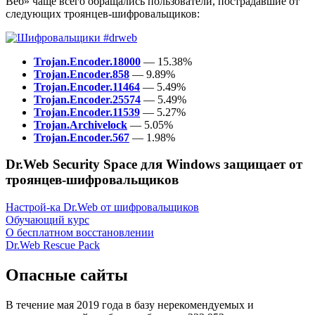
Веб» чаще всего обращались пользователи, пострадавшие от
следующих троянцев-шифровальщиков:
Trojan.Encoder.18000
— 15.38%
Trojan.Encoder.858
— 9.89%
Trojan.Encoder.11464
— 5.49%
Trojan.Encoder.25574
— 5.49%
Trojan.Encoder.11539
— 5.27%
Trojan.Archivelock
— 5.05%
Trojan.Encoder.567
— 1.98%
Dr.Web Security Space для Windows защищает от
троянцев-шифровальщиков
Настрой-ка Dr.Web от шифровальщиков
Обучающий курс
О бесплатном восстановлении
Dr.Web Rescue Pack
Опасные сайты
В течение мая 2019 года в базу нерекомендуемых и