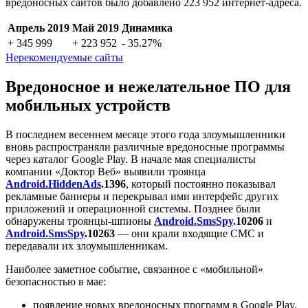
вредоносных сайтов было добавлено 223 952 интернет-адреса.
Апрель 2019
Май 2019
Динамика
+ 345 999
+ 223 952
- 35.27%
Нерекомендуемые сайты
Вредоносное и нежелательное ПО для
мобильных устройств
В последнем весеннем месяце этого года злоумышленники
вновь распространяли различные вредоносные программы
через каталог Google Play. В начале мая специалисты
компании «Доктор Веб» выявили троянца
Android.HiddenAds
.1396
, который постоянно показывал
рекламные баннеры и перекрывал ими интерфейс других
приложений и операционной системы. Позднее были
обнаружены троянцы-шпионы
Android.SmsSpy
.10206
и
Android.SmsSpy
.10263
— они крали входящие СМС и
передавали их злоумышленникам.
Наиболее заметное событие, связанное с «мобильной»
безопасностью в мае:
появление новых вредоносных программ в Google Play.