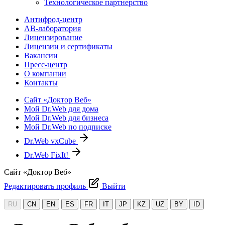
Технологическое партнерство
Антифрод-центр
АВ-лаборатория
Лицензирование
Лицензии и сертификаты
Вакансии
Пресс-центр
О компании
Контакты
Сайт «Доктор Веб»
Мой Dr.Web для дома
Мой Dr.Web для бизнеса
Мой Dr.Web по подписке
Dr.Web vxCube
Dr.Web FixIt!
Сайт «Доктор Веб»
Редактировать профиль
Выйти
RU
CN
EN
ES
FR
IT
JP
KZ
UZ
BY
ID