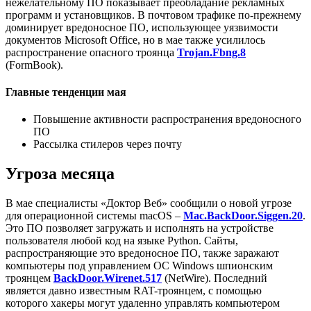
нежелательному ПО показывает преобладание рекламных
программ и установщиков. В почтовом трафике по-прежнему
доминирует вредоносное ПО, использующее уязвимости
документов Microsoft Office, но в мае также усилилось
распространение опасного троянца
Trojan.Fbng.8
(FormBook).
Главные тенденции мая
Повышение активности распространения вредоносного
ПО
Рассылка стилеров через почту
Угроза месяца
В мае специалисты «Доктор Веб» сообщили о новой угрозе
для операционной системы macOS –
Mac.BackDoor.Siggen.20
.
Это ПО позволяет загружать и исполнять на устройстве
пользователя любой код на языке Python. Сайты,
распространяющие это вредоносное ПО, также заражают
компьютеры под управлением ОС Windows шпионским
троянцем
BackDoor.Wirenet.517
(NetWire). Последний
является давно известным RAT-троянцем, с помощью
которого хакеры могут удаленно управлять компьютером