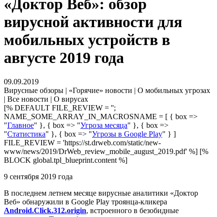
«Доктор Веб»: обзор
вирусной активности для
мобильных устройств в
августе 2019 года
09.09.2019
Вирусные обзоры | «Горячие» новости | О мобильных угрозах
| Все новости | О вирусах
[% DEFAULT FILE_REVIEW = '';
NAME_SOME_ARRAY_IN_MACROSNAME = [ { box =>
"
Главное
" }, { box => "
Угроза месяца
" }, { box =>
"
Статистика
" }, { box => "
Угрозы в Google Play
" } ]
FILE_REVIEW = 'https://st.drweb.com/static/new-
www/news/2019/DrWeb_review_mobile_august_2019.pdf' %] [%
BLOCK global.tpl_blueprint.content %]
9 сентября 2019 года
В последнем летнем месяце вирусные аналитики «Доктор
Веб» обнаружили в Google Play троянца-кликера
Android.Click.312.origin
, встроенного в безобидные