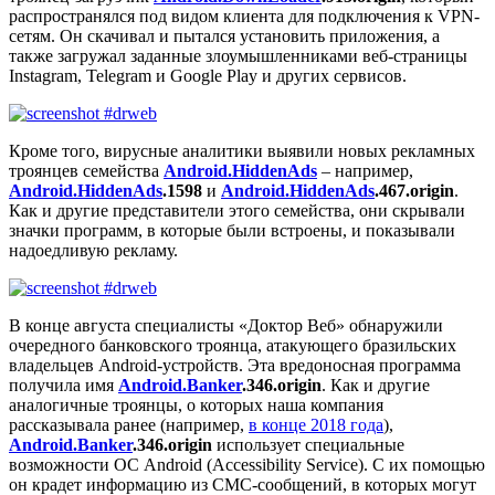
распространялся под видом клиента для подключения к VPN-
сетям. Он скачивал и пытался установить приложения, а
также загружал заданные злоумышленниками веб-страницы
Instagram, Telegram и Google Play и других сервисов.
Кроме того, вирусные аналитики выявили новых рекламных
троянцев семейства
Android.HiddenAds
– например,
Android.HiddenAds
.1598
и
Android.HiddenAds
.467.origin
.
Как и другие представители этого семейства, они скрывали
значки программ, в которые были встроены, и показывали
надоедливую рекламу.
В конце августа специалисты «Доктор Веб» обнаружили
очередного банковского троянца, атакующего бразильских
владельцев Android-устройств. Эта вредоносная программа
получила имя
Android.Banker
.346.origin
. Как и другие
аналогичные троянцы, о которых наша компания
рассказывала ранее (например,
в конце 2018 года
),
Android.Banker
.346.origin
использует специальные
возможности ОС Android (Accessibility Service). С их помощью
он крадет информацию из СМС-сообщений, в которых могут