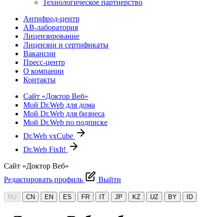
Технологическое партнерство
Антифрод-центр
АВ-лаборатория
Лицензирование
Лицензии и сертификаты
Вакансии
Пресс-центр
О компании
Контакты
Сайт «Доктор Веб»
Мой Dr.Web для дома
Мой Dr.Web для бизнеса
Мой Dr.Web по подписке
Dr.Web vxCube
Dr.Web FixIt!
Сайт «Доктор Веб»
Редактировать профиль
Выйти
RU
CN
EN
ES
FR
IT
JP
KZ
UZ
BY
ID