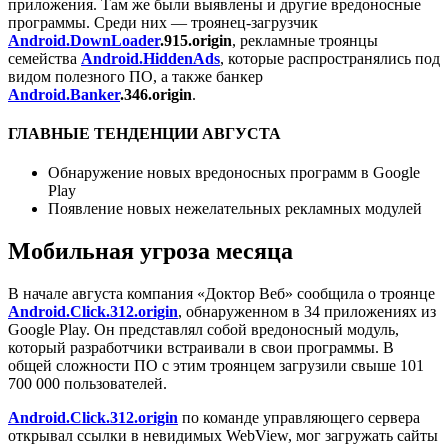
приложения. Там же были выявлены и другие вредоносные
программы. Среди них — троянец-загрузчик
Android.DownLoader
.915.origin
, рекламные троянцы
семейства
Android.HiddenAds
, которые распространялись под
видом полезного ПО, а также банкер
Android.Banker
.346.origin
.
ГЛАВНЫЕ ТЕНДЕНЦИИ АВГУСТА
Обнаружение новых вредоносных программ в Google
Play
Появление новых нежелательных рекламных модулей
Мобильная угроза месяца
В начале августа компания «Доктор Веб» сообщила о троянце
Android.Click.312.origin
, обнаруженном в 34 приложениях из
Google Play. Он представлял собой вредоносный модуль,
который разработчики встраивали в свои программы. В
общей сложности ПО с этим троянцем загрузили свыше 101
700 000 пользователей.
Android.Click.312.origin
по команде управляющего сервера
открывал ссылки в невидимых WebView, мог загружать сайты