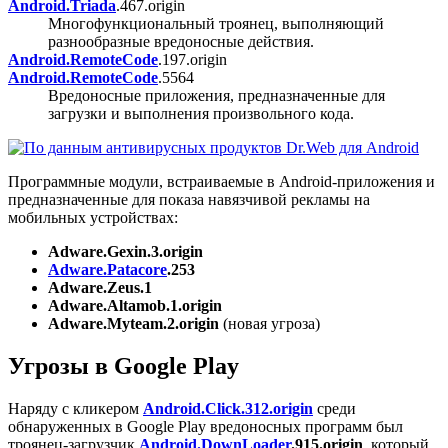
Android.Triada
.467.origin
Многофункциональный троянец, выполняющий
разнообразные вредоносные действия.
Android.RemoteCode
.197.origin
Android.RemoteCode
.5564
Вредоносные приложения, предназначенные для
загрузки и выполнения произвольного кода.
Программные модули, встраиваемые в Android-приложения и
предназначенные для показа навязчивой рекламы на
мобильных устройствах:
Adware.Gexin.3.origin
Adware.Patacore
.253
Adware.Zeus.1
Adware.Altamob.1.origin
Adware.Myteam.2.origin
(новая угроза)
Угрозы в Google Play
Наряду с кликером
Android.Click.312.origin
cреди
обнаруженных в Google Play вредоносных программ был
троянец-загрузчик
Android.DownLoader
.915.origin
, который