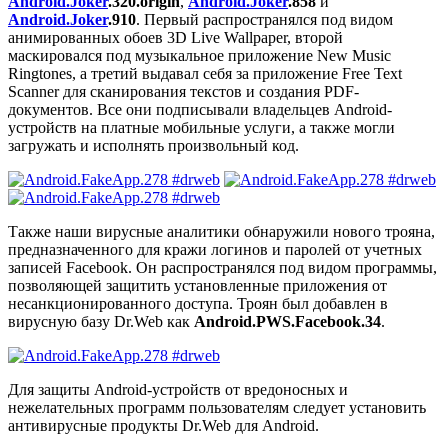
Android.Joker
.320.origin
,
Android.Joker
.858
и
Android.Joker
.910
. Первый распространялся под видом
анимированных обоев 3D Live Wallpaper, второй
маскировался под музыкальное приложение New Music
Ringtones, а третий выдавал себя за приложение Free Text
Scanner для сканирования текстов и создания PDF-
документов. Все они подписывали владельцев Android-
устройств на платные мобильные услуги, а также могли
загружать и исполнять произвольный код.
Также наши вирусные аналитики обнаружили нового трояна,
предназначенного для кражи логинов и паролей от учетных
записей Facebook. Он распространялся под видом программы,
позволяющей защитить установленные приложения от
несанкционированного доступа. Троян был добавлен в
вирусную базу Dr.Web как
Android.PWS.Facebook.34
.
Для защиты Android-устройств от вредоносных и
нежелательных программ пользователям следует установить
антивирусные продукты Dr.Web для Android.