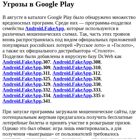
Угрозы в Google Play
В августе в каталоге Google Play было обнаружено множество
вредоносных программ. Среди них — программы-подделки
семейства
Android.FakeApp
, которые используются в
различных мошеннических схемах. Так, часть этих троянов
вновь распространялась под видом официальных приложений
популярных российских лотерей «Русское лото» и «Гослото»,
а также их официального дистрибьютора «Столото».
Подделки были добавлены в вирусную базу Dr.Web как
Android.FakeApp
.307
,
Android.FakeApp
.308
,
Android.FakeApp
.309
,
Android.FakeApp
.310
,
Android.FakeApp
.311
,
Android.FakeApp
.312
,
Android.FakeApp
.325
,
Android.FakeApp
.328
,
Android.FakeApp
.329
,
Android.FakeApp
.330
,
Android.FakeApp
.332
,
Android.FakeApp
.333
,
Android.FakeApp
.334
,
Android.FakeApp
.335
и
Android.FakeApp
.341
.
При запуске программы загружали мошеннические сайты, где
потенциальным жертвам предлагалось получить бесплатные
лотерейные билеты и принять участие в розыгрыше призов.
Однако это был обман: игра лишь имитировалась, а для
получения «выигрыша» от пользователей требовалось