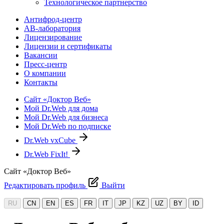
Технологическое партнерство
Антифрод-центр
АВ-лаборатория
Лицензирование
Лицензии и сертификаты
Вакансии
Пресс-центр
О компании
Контакты
Сайт «Доктор Веб»
Мой Dr.Web для дома
Мой Dr.Web для бизнеса
Мой Dr.Web по подписке
Dr.Web vxCube
Dr.Web FixIt!
Сайт «Доктор Веб»
Редактировать профиль
Выйти
RU
CN
EN
ES
FR
IT
JP
KZ
UZ
BY
ID