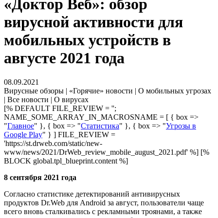
«Доктор Веб»: обзор
вирусной активности для
мобильных устройств в
августе 2021 года
08.09.2021
Вирусные обзоры | «Горячие» новости | О мобильных угрозах
| Все новости | О вирусах
[% DEFAULT FILE_REVIEW = '';
NAME_SOME_ARRAY_IN_MACROSNAME = [ { box =>
"
Главное
" }, { box => "
Статистика
" }, { box => "
Угрозы в
Google Play
" } ] FILE_REVIEW =
'https://st.drweb.com/static/new-
www/news/2021/DrWeb_review_mobile_august_2021.pdf' %] [%
BLOCK global.tpl_blueprint.content %]
8 сентября 2021 года
Согласно статистике детектирований антивирусных
продуктов Dr.Web для Android за август, пользователи чаще
всего вновь сталкивались с рекламными троянами, а также