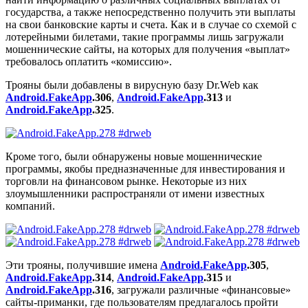
государства, а также непосредственно получить эти выплаты
на свои банковские карты и счета. Как и в случае со схемой с
лотерейными билетами, такие программы лишь загружали
мошеннические сайты, на которых для получения «выплат»
требовалось оплатить «комиссию».
Трояны были добавлены в вирусную базу Dr.Web как
Android.FakeApp
.306
,
Android.FakeApp
.313
и
Android.FakeApp
.325
.
Кроме того, были обнаружены новые мошеннические
программы, якобы предназначенные для инвестирования и
торговли на финансовом рынке. Некоторые из них
злоумышленники распространяли от имени известных
компаний.
Эти трояны, получившие имена
Android.FakeApp
.305
,
Android.FakeApp
.314
,
Android.FakeApp
.315
и
Android.FakeApp
.316
, загружали различные «финансовые»
сайты-приманки, где пользователям предлагалось пройти