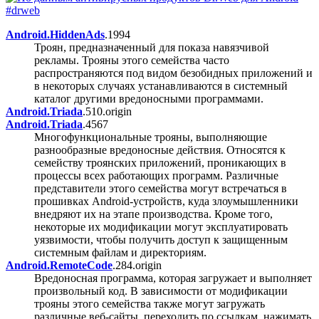
Android.HiddenAds
.1994
Троян, предназначенный для показа навязчивой
рекламы. Трояны этого семейства часто
распространяются под видом безобидных приложений и
в некоторых случаях устанавливаются в системный
каталог другими вредоносными программами.
Android.Triada
.510.origin
Android.Triada
.4567
Многофункциональные трояны, выполняющие
разнообразные вредоносные действия. Относятся к
семейству троянских приложений, проникающих в
процессы всех работающих программ. Различные
представители этого семейства могут встречаться в
прошивках Android-устройств, куда злоумышленники
внедряют их на этапе производства. Кроме того,
некоторые их модификации могут эксплуатировать
уязвимости, чтобы получить доступ к защищенным
системным файлам и директориям.
Android.RemoteCode
.284.origin
Вредоносная программа, которая загружает и выполняет
произвольный код. В зависимости от модификации
трояны этого семейства также могут загружать
различные веб-сайты, переходить по ссылкам, нажимать