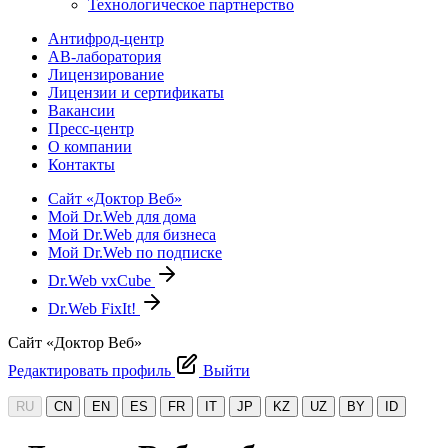
Технологическое партнерство
Антифрод-центр
АВ-лаборатория
Лицензирование
Лицензии и сертификаты
Вакансии
Пресс-центр
О компании
Контакты
Сайт «Доктор Веб»
Мой Dr.Web для дома
Мой Dr.Web для бизнеса
Мой Dr.Web по подписке
Dr.Web vxCube
Dr.Web FixIt!
Сайт «Доктор Веб»
Редактировать профиль
Выйти
RU
CN
EN
ES
FR
IT
JP
KZ
UZ
BY
ID