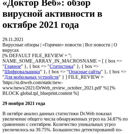
«Доктор Веб»: обзор
вирусной активности в
октябре 2021 года
29.11.2021
Вирусные обзоры | «Горячие» новости | Все новости | О
вирусах
[% DEFAULT FILE_REVIEW = '';
NAME_SOME_ARRAY_IN_MACROSNAME = [ { box =>
"
Главное
" }, { box => "
Статистика
" }, { box =>
"
Шифровальщики
" }, { box => "
Опасные сайты
" }, { box =>
"
Для мобильных устройств
" } ] FILE_REVIEW =
'https://st.drweb.com/static/new-
www/news/2021/DrWeb_review_october_2021.pdf' %] [%
BLOCK global.tpl_blueprint.content %]
29 ноября 2021 года
В октябре анализ данных статистики Dr.Web показал
увеличение общего числа обнаруженных угроз на 34.87% по
сравнению с сентябрем. Количество уникальных угроз
увеличилось на 39.75%. Большинство детектирований по-