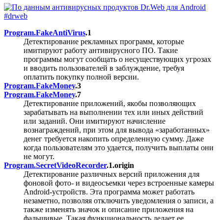
Program.FakeAntiVirus
.1
Детектирование рекламных программ, которые
имитируют работу антивирусного ПО. Такие
программы могут сообщать о несуществующих угрозах
и вводить пользователей в заблуждение, требуя
оплатить покупку полной версии.
Program.FakeMoney
.3
Program.FakeMoney
.7
Детектирование приложений, якобы позволяющих
зарабатывать на выполнении тех или иных действий
или заданий. Они имитируют начисление
вознаграждений, при этом для вывода «заработанных»
денег требуется накопить определенную сумму. Даже
когда пользователям это удается, получить выплаты они
не могут.
Program.SecretVideoRecorder
.1.origin
Детектирование различных версий приложения для
фоновой фото- и видеосъемки через встроенные камеры
Android-устройств. Эта программа может работать
незаметно, позволяя отключить уведомления о записи, а
также изменять значок и описание приложения на
фальшивые. Такая функциональность делает ее