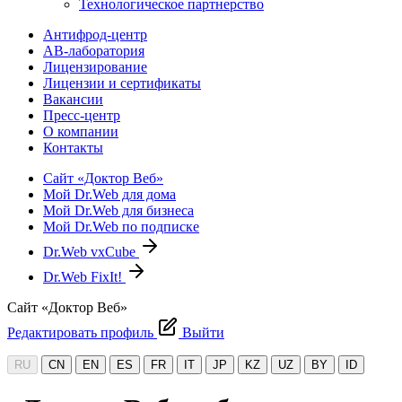
Технологическое партнерство
Антифрод-центр
АВ-лаборатория
Лицензирование
Лицензии и сертификаты
Вакансии
Пресс-центр
О компании
Контакты
Сайт «Доктор Веб»
Мой Dr.Web для дома
Мой Dr.Web для бизнеса
Мой Dr.Web по подписке
Dr.Web vxCube
Dr.Web FixIt!
Сайт «Доктор Веб»
Редактировать профиль
Выйти
RU
CN
EN
ES
FR
IT
JP
KZ
UZ
BY
ID