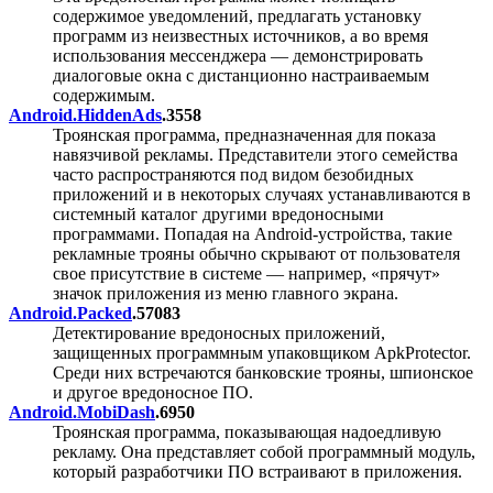
содержимое уведомлений, предлагать установку
программ из неизвестных источников, а во время
использования мессенджера — демонстрировать
диалоговые окна с дистанционно настраиваемым
содержимым.
Android.HiddenAds
.3558
Троянская программа, предназначенная для показа
навязчивой рекламы. Представители этого семейства
часто распространяются под видом безобидных
приложений и в некоторых случаях устанавливаются в
системный каталог другими вредоносными
программами. Попадая на Android-устройства, такие
рекламные трояны обычно скрывают от пользователя
свое присутствие в системе — например, «прячут»
значок приложения из меню главного экрана.
Android.Packed
.57083
Детектирование вредоносных приложений,
защищенных программным упаковщиком ApkProtector.
Среди них встречаются банковские трояны, шпионское
и другое вредоносное ПО.
Android.MobiDash
.6950
Троянская программа, показывающая надоедливую
рекламу. Она представляет собой программный модуль,
который разработчики ПО встраивают в приложения.