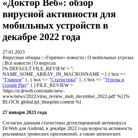
«Доктор Веб»: обзор
вирусной активности для
мобильных устройств в
декабре 2022 года
27.01.2023
Вирусные обзоры | «Горячие» новости | О мобильных угрозах
| Все новости | О вирусах
[% DEFAULT FILE_REVIEW = '';
NAME_SOME_ARRAY_IN_MACROSNAME = [ { box =>
"
Главное
" }, { box => "
Статистика
" }, { box => "
Угрозы в
Google Play
" } ] FILE_REVIEW =
'https://st.drweb.com/static/new-
www/news/2022/virus_review_mob_december_2022.pdf' %] [%
BLOCK global.tpl_blueprint.content %]
27 января 2023 года
Согласно данным статистики детектирований антивируса
Dr.Web для Android, в декабре 2022 года возросла активность
рекламных троянских приложений, а также шпионских