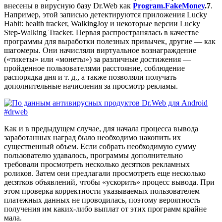
внесены в вирусную базу Dr.Web как
Program.FakeMoney
.7
.
Например, этой записью детектируются приложения Lucky
Habit: health tracker, WalkingJoy и некоторые версии Lucky
Step-Walking Tracker. Первая распространялась в качестве
программы для выработки полезных привычек, другие — как
шагомеры. Они начисляли виртуальное вознаграждение
(«тикеты» или «монеты») за различные достижения —
пройденное пользователями расстояние, соблюдение
распорядка дня и т. д., а также позволяли получать
дополнительные начисления за просмотр рекламы.
Как и в предыдущем случае, для начала процесса вывода
заработанных наград было необходимо накопить их
существенный объем. Если собрать необходимую сумму
пользователю удавалось, программы дополнительно
требовали просмотреть несколько десятков рекламных
роликов. Затем они предлагали просмотреть еще несколько
десятков объявлений, чтобы «ускорить» процесс вывода. При
этом проверка корректности указываемых пользователем
платежных данных не проводилась, поэтому вероятность
получения им каких-либо выплат от этих программ крайне
мала.