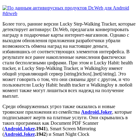
Более того, ранние версии Lucky Step-Walking Tracker, которые
детектирует антивирус Dr.Web, предлагали конвертировать
награду в подарочные карты интернет-магазинов. Однако с
выходом обновления приложения разработчики убрали
возможность обмена наград на настоящие деньги,
избавившись от соответствующих элементов интерфейса. В
результате все ранее накопленные начисления фактически
стали бесполезными цифрами. При этом и Lucky Habit: health
tracker, и Lucky Step-Walking Tracker, и WalkingJoy имеют
общий управляющий сервер [string]richox[.]net[/string]. Это
может говорить о том, что они связаны друг с другом, и что
пользователи Lucky Habit: health tracker и WalkingJoy в любой
момент также могут лишиться всех надежд на получение
выплат.
Среди обнаруженных угроз также оказались и новые
троянские приложения из семейства
Android.Joker
, которые
подписывают жертв на платные услуги. Они скрывались в
таких программах как Document PDF Scanner
(
Android.Joker
.1941
), Smart Screen Mirroring
(
Android.Joker
.1942
) и Smart Night Clock