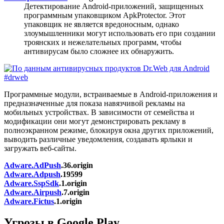
Детектирование Android-приложений, защищенных
программным упаковщиком ApkProtector. Этот
упаковщик не является вредоносным, однако
злоумышленники могут использовать его при создании
троянских и нежелательных программ, чтобы
антивирусам было сложнее их обнаружить.
Программные модули, встраиваемые в Android-приложения и
предназначенные для показа навязчивой рекламы на
мобильных устройствах. В зависимости от семейства и
модификации они могут демонстрировать рекламу в
полноэкранном режиме, блокируя окна других приложений,
выводить различные уведомления, создавать ярлыки и
загружать веб-сайты.
Adware.AdPush
.36.origin
Adware.Adpush
.19599
Adware.SspSdk
.1.origin
Adware.Airpush
.7.origin
Adware.Fictus
.1.origin
Угрозы в Google Play