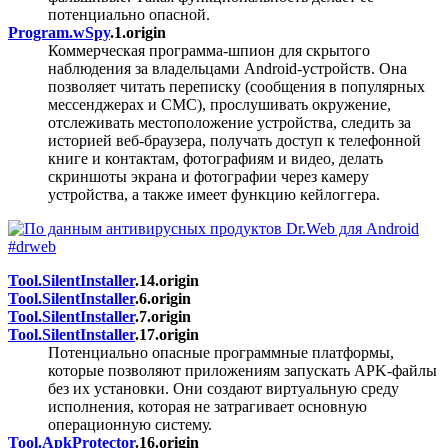
потенциально опасной.
Program.wSpy
.1.origin
Коммерческая программа-шпион для скрытого
наблюдения за владельцами Android-устройств. Она
позволяет читать переписку (сообщения в популярных
мессенджерах и СМС), прослушивать окружение,
отслеживать местоположение устройства, следить за
историей веб-браузера, получать доступ к телефонной
книге и контактам, фотографиям и видео, делать
скриншоты экрана и фотографии через камеру
устройства, а также имеет функцию кейлоггера.
Tool.SilentInstaller
.14.origin
Tool.SilentInstaller
.6.origin
Tool.SilentInstaller
.7.origin
Tool.SilentInstaller
.17.origin
Потенциально опасные программные платформы,
которые позволяют приложениям запускать APK-файлы
без их установки. Они создают виртуальную среду
исполнения, которая не затрагивает основную
операционную систему.
Tool.ApkProtector
.16.origin