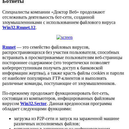
Ботнеты
Специалисты компании «Доктор Веб» продолжают
отслеживать деятельность бот-сети, созданной
злоумышленниками с использованием файлового вируса
Win32.Rmnet.12
.
Rmnet
— это семейство файловых вирусов,
распространяющихся без участия пользователя, способных
встраивать в просматриваемые пользователям веб-страницы
постороннее содержимое (это теоретически позволяет
киберпреступникам получать доступ к банковской
информации жертвы), а также красть файлы cookies и пароли
от наиболее популярных FTP-клиентов и выполнять
различные команды, поступающие от злоумышленников.
По-прежнему продолжает функционировать бот-сеть,
состоящая из компьютеров, инфицированных файловым
вирусом
Win32.Sector
. Данная вредоносная программа
обладает следующими функциями:
загрузка из P2P-сети и запуск на зараженной машине
различных исполняемых файлов;
встраивание в запущенные на инфицированном