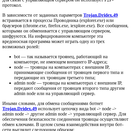
протокол.
В зависимости от заданных параметров
Trojan.Dridex.49
встраивается в процессы Проводника (explorer.exe) или
браузеров (chrome.exe, firefox.exe, iexplore.exe). Все сообщения,
которыми он обменивается с управляющим сервером,
шифруются. На инфицированном компьютере эта
вредоносная программа может играть одну из трех
возможных ролей:
bot — так называется троянец, работающий на
компьютере, не имеющем внешнего IP-адреса;
node — троянцы на компьютерах с внешним IP,
принимающие сообщения от троянцев первого типа и
передающие их троянцам третьего типа;
admin node — троянцы на компьютерах с внешним IP,
передают сообщения от троянцев второго типа другим
admin node или на управляющий сервер.
Иными словами, для обмена сообщениями ботнет
Trojan.Dridex.49
использует цепочку вида bot -> node ->
admin node -> другие admin node -> управляющий сервер. Для
обеспечения безопасности соединения троянцы осуществляют
обмен ключами. В целом схема взаимодействия внутри бот-
сети выглядит следующим образом: