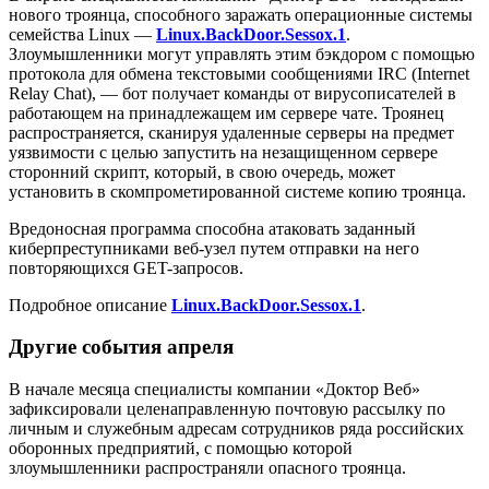
нового троянца, способного заражать операционные системы
семейства Linux —
Linux.BackDoor.Sessox.1
.
Злоумышленники могут управлять этим бэкдором с помощью
протокола для обмена текстовыми сообщениями IRC (Internet
Relay Chat), — бот получает команды от вирусописателей в
работающем на принадлежащем им сервере чате. Троянец
распространяется, сканируя удаленные серверы на предмет
уязвимости с целью запустить на незащищенном сервере
сторонний скрипт, который, в свою очередь, может
установить в скомпрометированной системе копию троянца.
Вредоносная программа способна атаковать заданный
киберпреступниками веб-узел путем отправки на него
повторяющихся GET-запросов.
Подробное описание
Linux.BackDoor.Sessox.1
.
Другие события апреля
В начале месяца специалисты компании «Доктор Веб»
зафиксировали целенаправленную почтовую рассылку по
личным и служебным адресам сотрудников ряда российских
оборонных предприятий, с помощью которой
злоумышленники распространяли опасного троянца.