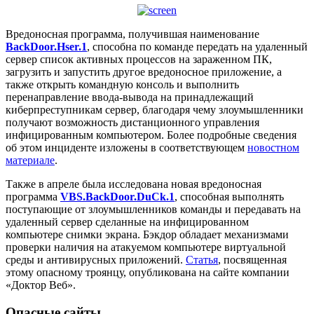
Вредоносная программа, получившая наименование
BackDoor.Hser.1
, способна по команде передать на удаленный
сервер список активных процессов на зараженном ПК,
загрузить и запустить другое вредоносное приложение, а
также открыть командную консоль и выполнить
перенаправление ввода-вывода на принадлежащий
киберпреступникам сервер, благодаря чему злоумышленники
получают возможность дистанционного управления
инфицированным компьютером. Более подробные сведения
об этом инциденте изложены в соответствующем
новостном
материале
.
Также в апреле была исследована новая вредоносная
программа
VBS.BackDoor.DuCk.1
, способная выполнять
поступающие от злоумышленников команды и передавать на
удаленный сервер сделанные на инфицированном
компьютере снимки экрана. Бэкдор обладает механизмами
проверки наличия на атакуемом компьютере виртуальной
среды и антивирусных приложений.
Статья
, посвященная
этому опасному троянцу, опубликована на сайте компании
«Доктор Веб».
Опасные сайты