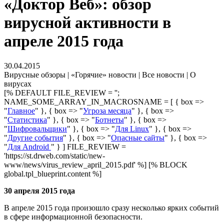
«Доктор Веб»: обзор
вирусной активности в
апреле 2015 года
30.04.2015
Вирусные обзоры | «Горячие» новости | Все новости | О
вирусах
[% DEFAULT FILE_REVIEW = '';
NAME_SOME_ARRAY_IN_MACROSNAME = [ { box =>
"
Главное
" }, { box => "
Угроза месяца
" }, { box =>
"
Статистика
" }, { box => "
Ботнеты
" }, { box =>
"
Шифровальщики
" }, { box => "
Для Linux
" }, { box =>
"
Другие события
" }, { box => "
Опасные сайты
" }, { box =>
"
Для Android
" } ] FILE_REVIEW =
'https://st.drweb.com/static/new-
www/news/virus_review_april_2015.pdf' %] [% BLOCK
global.tpl_blueprint.content %]
30 апреля 2015 года
В апреле 2015 года произошло сразу несколько ярких событий
в сфере информационной безопасности.