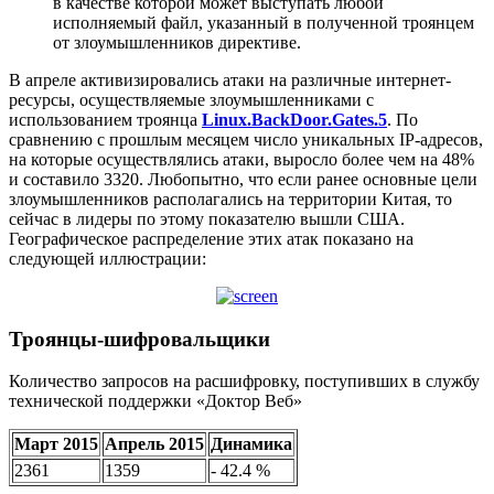
в качестве которой может выступать любой
исполняемый файл, указанный в полученной троянцем
от злоумышленников директиве.
В апреле активизировались атаки на различные интернет-
ресурсы, осуществляемые злоумышленниками с
использованием троянца
Linux.BackDoor.Gates.5
.
По
сравнению с прошлым месяцем число уникальных IP-адресов,
на которые осуществлялись атаки, выросло более чем на 48%
и составило 3320.
Любопытно, что если ранее основные цели
злоумышленников располагались на территории Китая, то
сейчас в лидеры по этому показателю вышли США.
Географическое распределение этих атак показано на
следующей иллюстрации:
Троянцы-шифровальщики
Количество запросов на расшифровку, поступивших в службу
технической поддержки «Доктор Веб»
Март 2015
Апрель 2015
Динамика
2361
1359
- 42.4 %