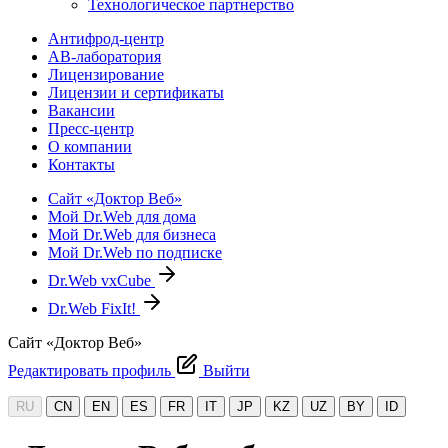
Технологическое партнерство
Антифрод-центр
АВ-лаборатория
Лицензирование
Лицензии и сертификаты
Вакансии
Пресс-центр
О компании
Контакты
Сайт «Доктор Веб»
Мой Dr.Web для дома
Мой Dr.Web для бизнеса
Мой Dr.Web по подписке
Dr.Web vxCube
Dr.Web FixIt!
Сайт «Доктор Веб»
Редактировать профиль
Выйти
RU
CN
EN
ES
FR
IT
JP
KZ
UZ
BY
ID