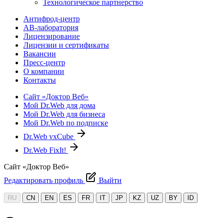
Технологическое партнерство
Антифрод-центр
АВ-лаборатория
Лицензирование
Лицензии и сертификаты
Вакансии
Пресс-центр
О компании
Контакты
Сайт «Доктор Веб»
Мой Dr.Web для дома
Мой Dr.Web для бизнеса
Мой Dr.Web по подписке
Dr.Web vxCube
Dr.Web FixIt!
Сайт «Доктор Веб»
Редактировать профиль
Выйти
RU
CN
EN
ES
FR
IT
JP
KZ
UZ
BY
ID