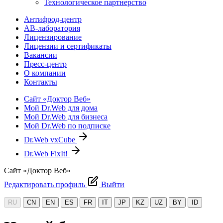
Технологическое партнерство
Антифрод-центр
АВ-лаборатория
Лицензирование
Лицензии и сертификаты
Вакансии
Пресс-центр
О компании
Контакты
Сайт «Доктор Веб»
Мой Dr.Web для дома
Мой Dr.Web для бизнеса
Мой Dr.Web по подписке
Dr.Web vxCube
Dr.Web FixIt!
Сайт «Доктор Веб»
Редактировать профиль
Выйти
RU
CN
EN
ES
FR
IT
JP
KZ
UZ
BY
ID