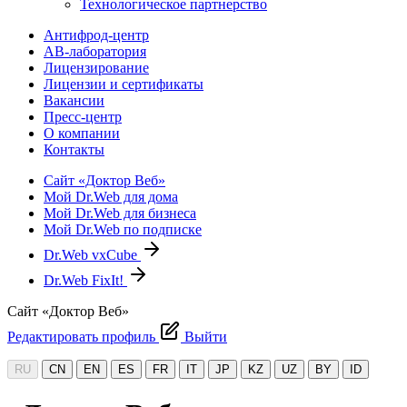
Технологическое партнерство
Антифрод-центр
АВ-лаборатория
Лицензирование
Лицензии и сертификаты
Вакансии
Пресс-центр
О компании
Контакты
Сайт «Доктор Веб»
Мой Dr.Web для дома
Мой Dr.Web для бизнеса
Мой Dr.Web по подписке
Dr.Web vxCube
Dr.Web FixIt!
Сайт «Доктор Веб»
Редактировать профиль
Выйти
RU
CN
EN
ES
FR
IT
JP
KZ
UZ
BY
ID