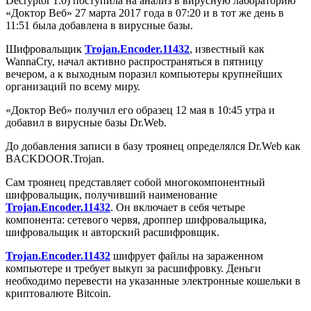
Decryptor 1.0) поступила на анализ в вирусную лабораторию
«Доктор Веб» 27 марта 2017 года в 07:20 и в тот же день в
11:51 была добавлена в вирусные базы.
Шифровальщик
Trojan.Encoder.11432
, известный как
WannaCry, начал активно распространяться в пятницу
вечером, а к выходным поразил компьютеры крупнейших
организаций по всему миру.
«Доктор Веб» получил его образец 12 мая в 10:45 утра и
добавил в вирусные базы Dr.Web.
До добавления записи в базу троянец определялся Dr.Web как
BACKDOOR.Trojan.
Сам троянец представляет собой многокомпонентный
шифровальщик, получивший наименование
Trojan.Encoder.11432
. Он включает в себя четыре
компонента: сетевого червя, дроппер шифровальщика,
шифровальщик и авторский расшифровщик.
Trojan.Encoder.11432
шифрует файлы на зараженном
компьютере и требует выкуп за расшифровку. Деньги
необходимо перевести на указанные электронные кошельки в
криптовалюте Bitcoin.