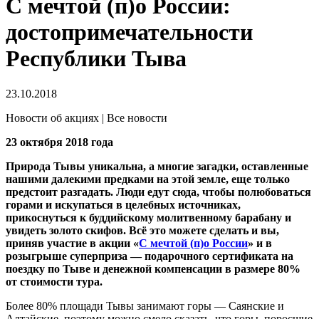
С мечтой (п)о России:
достопримечательности
Республики Тыва
23.10.2018
Новости об акциях | Все новости
23 октября 2018 года
Природа Тывы уникальна, а многие загадки, оставленные
нашими далекими предками на этой земле, еще только
предстоит разгадать. Люди едут сюда, чтобы полюбоваться
горами и искупаться в целебных источниках,
прикоснуться к буддийскому молитвенному барабану и
увидеть золото скифов. Всё это можете сделать и вы,
приняв участие в акции «
С мечтой (п)о России
» и в
розыгрыше суперприза — подарочного сертификата на
поездку по Тыве и денежной компенсации в размере 80%
от стоимости тура.
Более 80% площади Тывы занимают горы — Саянские и
Алтайские, поэтому можно смело сказать, что горы, поросшие