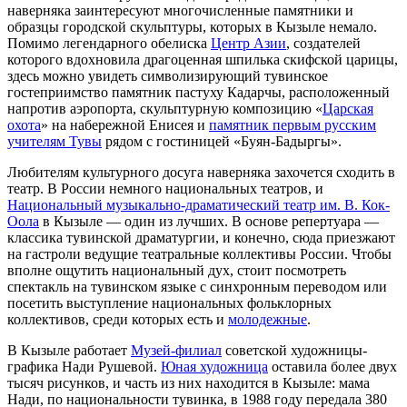
наверняка заинтересуют многочисленные памятники и
образцы городской скульптуры, которых в Кызыле немало.
Помимо легендарного обелиска
Центр Азии
, создателей
которого вдохновила драгоценная шпилька скифской царицы,
здесь можно увидеть символизирующий тувинское
гостеприимство памятник пастуху Кадарчы, расположенный
напротив аэропорта, скульптурную композицию «
Царская
охота
» на набережной Енисея и
памятник первым русским
учителям Тувы
рядом с гостиницей «Буян-Бадыргы».
Любителям культурного досуга наверняка захочется сходить в
театр. В России немного национальных театров, и
Национальный музыкально-драматический театр им. В. Кок-
Оола
в Кызыле — один из лучших. В основе репертуара —
классика тувинской драматургии, и конечно, сюда приезжают
на гастроли ведущие театральные коллективы России. Чтобы
вполне ощутить национальный дух, стоит посмотреть
спектакль на тувинском языке с синхронным переводом или
посетить выступление национальных фольклорных
коллективов, среди которых есть и
молодежные
.
В Кызыле работает
Музей-филиал
советской художницы-
графика Нади Рушевой.
Юная художница
оставила более двух
тысяч рисунков, и часть из них находится в Кызыле: мама
Нади, по национальности тувинка, в 1988 году передала 380