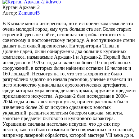
Курган Аржаан-2
Автор:
Zamunu45
В Кызыле много интересного, но в историческом смысле это
очень молодой город, ему чуть больше ста лет. Более старых
строений здесь не найти, основная застройка относится к
советскому и постсоветскому периоду. А вот тувинские степи
дышат настоящей древностью. На территории Тывы, в
Долине царей, были обнаружены два больших курганных
комплекса, называемые Аржаан-1 и Аржаан-2. Первый был
исследован в 1970-е годы и включал более 10 погребальных
сооружений, в которых были найдены останки 16 человек и
160 лошадей. Несмотря на то, что это захоронение было
разграблено задолго до начала раскопок, ученые извлекли из
него множество уникальных археологических артефактов,
среди которых украшения, детали упряжи, оружие и предметы
прикладного искусства. Аржаан-2 был исследован в 2000–
2004 годы и оказался нетронутым, при его раскопках было
извлечено более 20 кг искусно сделанных золотых
украшений, расшитая золотым бисером одежда, монеты,
золотые предметы бытового и культового характера.
Украшения сделаны настолько искусно, что до сих пор
неясно, как это было возможно без современных технологий,
например лазерной обработки, которой мастера VII века до н.