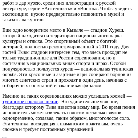
работ в дар музею, среди них иллюстрации к русской
литературе, серии «Античность» и «Восток». Чтобы увидеть
экспозицию, нужно предварительно позвонить в музей и
заказать экскурсию.
Еще одно колоритное место в Кызыле — стадион Хуреш,
который находится на территории национального парка
культуры и отдыха. Это спортивный объект с богатой
историей, полностью реконструированный в 2011 году. Для
гостей Тывы стадион интересен тем, что здесь проходят не
только традиционные для России соревнования, но и
состязания в национальных видах спорта и играх. Особой
популярностью пользуется хуреш — национальная тувинская
борьба. Эти красочные и азартные игры собирают борцов из
многих азиатских стран и проходят в один день, начиная с
отборочных состязаний и заканчивая финалом.
Именно на таких соревнованиях можно услышать хоомей —
тувинское горловое пение
. Это удивительное явление,
благодаря которому Тыва известна всему мир. Во время пения
исполнитель может извлекать голосом несколько звуков
одновременно, создавая, таким образом, многоголосое соло.
Эта техника, восходящая к шаманским практикам, очень
сложна и требует постоянных упражнений.