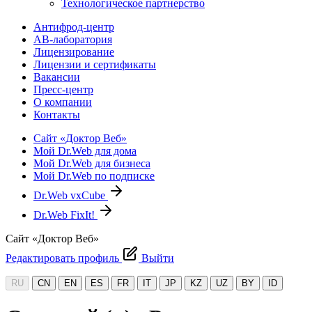
Технологическое партнерство
Антифрод-центр
АВ-лаборатория
Лицензирование
Лицензии и сертификаты
Вакансии
Пресс-центр
О компании
Контакты
Сайт «Доктор Веб»
Мой Dr.Web для дома
Мой Dr.Web для бизнеса
Мой Dr.Web по подписке
Dr.Web vxCube
Dr.Web FixIt!
Сайт «Доктор Веб»
Редактировать профиль
Выйти
RU
CN
EN
ES
FR
IT
JP
KZ
UZ
BY
ID