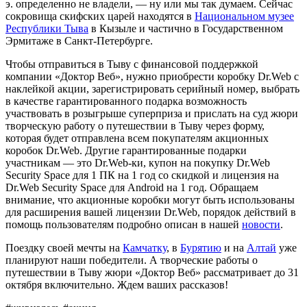
э. определенно не владели, — ну или мы так думаем. Сейчас
сокровища скифских царей находятся в
Национальном музее
Республики Тыва
в Кызыле и частично в Государственном
Эрмитаже в Санкт-Петербурге.
Чтобы отправиться в Тыву с финансовой поддержкой
компании «Доктор Веб», нужно приобрести коробку Dr.Web с
наклейкой акции, зарегистрировать серийный номер, выбрать
в качестве гарантированного подарка возможность
участвовать в розыгрыше суперприза и прислать на суд жюри
творческую работу о путешествии в Тыву через форму,
которая будет отправлена всем покупателям акционных
коробок Dr.Web. Другие гарантированные подарки
участникам — это Dr.Web-ки, купон на покупку Dr.Web
Security Space для 1 ПК на 1 год со скидкой и лицензия на
Dr.Web Security Space для Android на 1 год. Обращаем
внимание, что акционные коробки могут быть использованы
для расширения вашей лицензии Dr.Web, порядок действий в
помощь пользователям подробно описан в нашей
новости
.
Поездку своей мечты на
Камчатку
, в
Бурятию
и на
Алтай
уже
планируют наши победители. А творческие работы о
путешествии в Тыву жюри «Доктор Веб» рассматривает до 31
октября включительно. Ждем ваших рассказов!