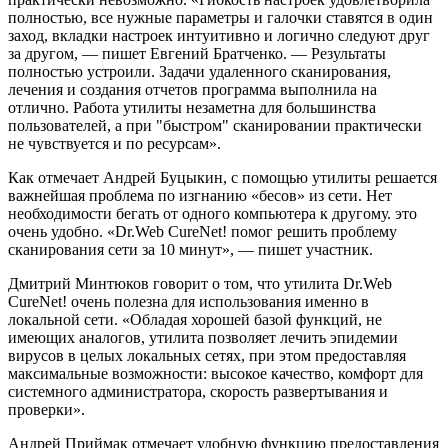
полностью, все нужные параметры и галочки ставятся в один
заход, вкладки настроек интуитивно и логично следуют друг
за другом, — пишет Евгений Братченко. — Результаты
полностью устроили. Задачи удаленного сканирования,
лечения и создания отчетов программа выполнила на
отлично. Работа утилиты незаметна для большинства
пользователей, а при "быстром" сканировании практически
не чувствуется и по ресурсам».
Как отмечает Андрей Буцыкин, с помощью утилиты решается
важнейшая проблема по изгнанию «бесов» из сети. Нет
необходимости бегать от одного компьютера к другому. это
очень удобно. «Dr.Web CureNet! помог решить проблему
сканирования сети за 10 минут», — пишет участник.
Дмитрий Минтюков говорит о том, что утилита Dr.Web
CureNet! очень полезна для использования именно в
локальной сети. «Обладая хорошей базой функций, не
имеющих аналогов, утилита позволяет лечить эпидемии
вирусов в целых локальных сетях, при этом предоставляя
максимальные возможности: высокое качество, комфорт для
системного администратора, скорость развертывания и
проверки».
Андрей Приймак отмечает удобную функцию предоставления