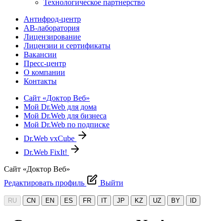
Технологическое партнерство
Антифрод-центр
АВ-лаборатория
Лицензирование
Лицензии и сертификаты
Вакансии
Пресс-центр
О компании
Контакты
Сайт «Доктор Веб»
Мой Dr.Web для дома
Мой Dr.Web для бизнеса
Мой Dr.Web по подписке
Dr.Web vxCube
Dr.Web FixIt!
Сайт «Доктор Веб»
Редактировать профиль
Выйти
RU
CN
EN
ES
FR
IT
JP
KZ
UZ
BY
ID