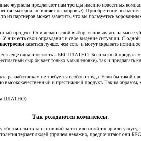
дные журналы предлагают нам тренды именно известных компани
ачество материалов влияет на здоровье). Приобретение по-наст
о-то из партнеров может заметить, что вы пользуетесь ворованны
ный продукт. Они делают свой выбор, основываясь на массе уб
. У них есть свои оправдания и свое видение ситуации. С одной с
 настроены
казаться лучше, чем есть, и могут скрывать истинно
 есть еще одна плоскость – БЕСПЛАТНО. Бесплатный продукт 
 (бесплатный сыр бывает только в мышеловке), так и предлагать
а разработчикам не требуется особого труда. Если бы такой п
но высококачественный и престижный продукт. Таким образом,
 на ПЛАТНО)
Так рождаются комплексы.
у обстоятельств заплативший за тот или иной товар или услугу, 
е столетия терзает людей (причем неважно, предпочитают он