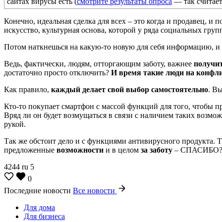
сайтах вирусы есть (
смотрите результаты опроса
— так считае
Конечно, идеальная сделка для всех – это когда и продавец, и 
искусство, культурная основа, которой у ряда социальных груп
Потом наткнешься на какую-то новую для себя информацию, и
Ведь, фактически, людям, отторгающим заботу, важнее
получи
достаточно просто отключить?
И время такие люди на конфл
Как правило,
каждый делает свой выбор самостоятельно
. В
Кто-то покупает смартфон с массой функций для того, чтобы 
Вряд ли он будет возмущаться в связи с наличием таких возмож
рукой.
Так же обстоит дело и с функциями антивирусного продукта. Т
предложенные
возможности
и в целом
за заботу
– СПАСИБО
4244
ru
5
0
Последние новости
Все новости
Для дома
Для бизнеса