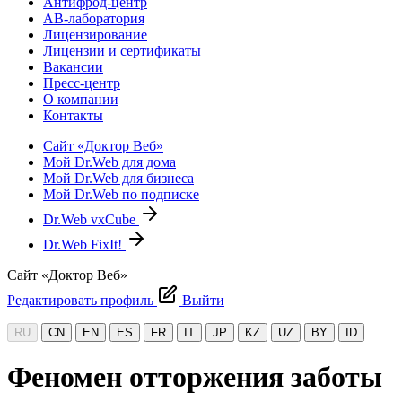
Антифрод-центр
АВ-лаборатория
Лицензирование
Лицензии и сертификаты
Вакансии
Пресс-центр
О компании
Контакты
Сайт «Доктор Веб»
Мой Dr.Web для дома
Мой Dr.Web для бизнеса
Мой Dr.Web по подписке
Dr.Web vxCube
Dr.Web FixIt!
Сайт «Доктор Веб»
Редактировать профиль
Выйти
RU
CN
EN
ES
FR
IT
JP
KZ
UZ
BY
ID
Феномен отторжения заботы