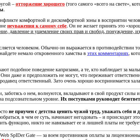
ругой –
отторжение хорошего
(того самого «всего на свете», кот
ты
.
онфликте комфортной и дискомфортной зоны в восприятии челове
чине
неуважения к самому себе
. Он не желает принять это «хор
ние, давление и ущемление своих прав и свобод, понуждение, и
ляется человеком. Обычно он выражается в противодействии том
 найдете немало откровенного хамства в
этих комментариях
, кот
ают подобное поведение капризами, а те, кто наблюдает за мал
. Они даже и предположить не могут, что переживает ответственн
 продавец ответственный. Зато очень хорошо воспринимается хал
, заботясь о нем, волнуются, вкладывают в свой продукт силы и
на подсознательном уровне.
Их поступками руководит безответ
осто
не приучен с детства ценить чужой труд, уважать себя и 
обраться, в чем ее суть, начинают негодовать – и происходит э
чить функцию, никто не навязывает ее и лишней платы не требует
.Web SpIDer Gate — за воем противников оплаты за лицензионны