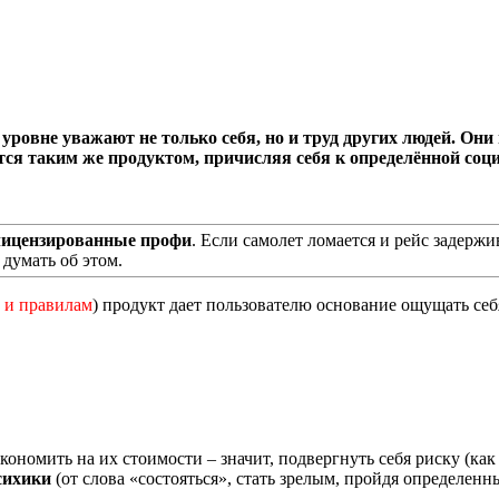
уровне уважают не только себя, но и труд других людей. О
ся таким же продуктом, причисляя себя к определённой соци
лицензированные профи
. Если самолет ломается и рейс задерж
 думать об этом.
 и правилам
) продукт дает пользователю основание ощущать се
ономить на их стоимости – значит, подвергнуть себя риску (как и
сихики
(от слова «состояться», стать зрелым, пройдя определен