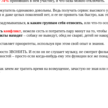
т
74%
принявших в нем участие), и что базы можно отключить.
покупатель одинаково довольны. Ведь получать сервис высокого у
п и даже целых поколений нет, и ее не привить так быстро, как 
 задумываешься,
к каким группам себя относить
, или что-то о
ть
конфликт
, нежели сесть и потратить пару минут на то, чтоб
икты находят
– собаку не выведут, обед не сварят, детей не нак
ыставляет приоритеты, используя при этом свой опыт и знания.
просто ЗВОНИТЬ. И если он не слушает музыку, не смотрит филь
ностей – просто если когда-нибудь ему эти функции все же понад
ак зачем же тратить время на возмущение, зачастую не зная или
?