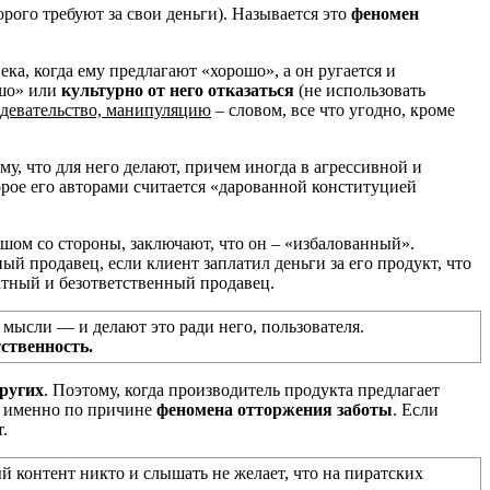
орого требуют за свои деньги).
Называется это
феномен
ка, когда ему предлагают «хорошо», а он ругается и
ошо» или
культурно от него отказаться
(не использовать
здевательство, манипуляцию
– словом, все что угодно, кроме
у, что для него делают, причем иногда в агрессивной и
орое его авторами считается «дарованной конституцией
ышом со стороны, заключают, что он – «избалованный».
ый продавец, если клиент заплатил деньги за его продукт, что
атный и безответственный продавец.
 мысли — и делают это ради него, пользователя.
ственность.
других
. Поэтому, когда производитель продукта предлагает
то именно по причине
феномена отторжения заботы
. Если
.
й контент никто и слышать не желает, что на пиратских