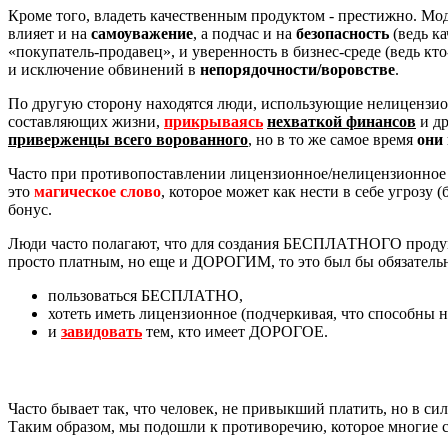
Кроме того, владеть качественным продуктом - престижно. Мо
влияет и на
самоуважение
, а подчас и на
безопасность
(ведь к
«покупатель-продавец», и уверенность в бизнес-среде (ведь кт
и исключение обвинений в
непорядочности/воровстве
.
По другую сторону находятся люди, использующие нелицензион
составляющих жизни,
прикрываясь
нехваткой финансов
и др
приверженцы всего ворованного
, но в то же самое время
они
Часто при противопоставлении лицензионное/нелицензионное
это
магическое слово
, которое может как нести в себе угрозу
бонус.
Люди часто полагают, что для создания БЕСПЛАТНОГО продукт
просто платным, но еще и ДОРОГИМ, то это был бы обязатель
пользоваться БЕСПЛАТНО,
хотеть иметь лицензионное (подчеркивая, что способны
и
завидовать
тем, кто имеет ДОРОГОЕ.
Часто бывает так, что человек, не привыкший платить, но в сил
Таким образом, мы подошли к противоречию, которое многи