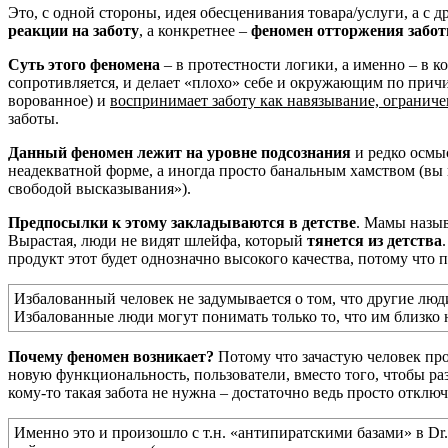
Это, с одной стороны, идея обесценивания товара/услуги, а с д
реакции на заботу
, а конкретнее –
феномен отторжения забо
Суть этого феномена
– в протестности логики, а именно – в к
сопротивляется, и делает «плохо» себе и окружающим по при
ворованное) и
воспринимает заботу как навязывание, ограниче
заботы.
Данный феномен лежит на уровне подсознания
и редко осмыс
неадекватной форме, а иногда просто банальным хамством (вы
свободой высказывания»).
Предпосылки к этому закладываются в детстве
. Мамы назыв
Вырастая, люди не видят шлейфа, который
тянется из детства
продукт этот будет однозначно высокого качества, потому что
Избалованный человек не задумывается о том, что другие люди
Избалованные люди могут понимать только то, что им близко 
Почему феномен возникает?
Потому что зачастую человек пр
новую функциональность, пользователи, вместо того, чтобы раз
кому-то такая забота не нужна – достаточно ведь просто отклю
Именно это и произошло с т.н. «антипиратскими базами» в Dr