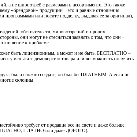
й, а не ширпотреб с размерами в ассортименте. Это также
оящему «брендовой» продукции – это и равные отношения
ми программами или носите подделку, выдавая ее за оригинал),
еждений, обстоятельств, мировоззрений и прочих
тороны, они могут не стесняться заявлять о том, что они –
е отношение к проблеме.
может быть лицензионным, а может и не быть. БЕСПЛАТНО –
 клиенту испытать демоверсию товара или возможность получить
родукт было сложно создать, он был бы ПЛАТНЫМ. А если не
 многие склонны
настойчиво требует от продавца все на свете и даже больше.
и БЕСПЛАТНО, ПЛАТНО или даже ДОРОГО).