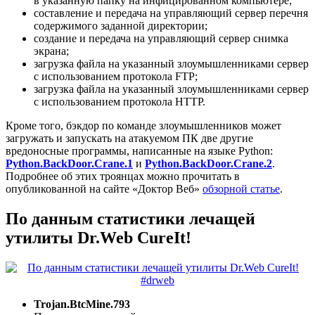
в указанную папку на инфицированном компьютере;
составление и передача на управляющий сервер перечня
содержимого заданной директории;
создание и передача на управляющий сервер снимка
экрана;
загрузка файла на указанный злоумышленниками сервер
с использованием протокола FTP;
загрузка файла на указанный злоумышленниками сервер
с использованием протокола HTTP.
Кроме того, бэкдор по команде злоумышленников может
загружать и запускать на атакуемом ПК две другие
вредоносные программы, написанные на языке Python:
Python.BackDoor.Crane.1
и
Python.BackDoor.Crane.2
.
Подробнее об этих троянцах можно прочитать в
опубликованной на сайте «Доктор Веб»
обзорной статье
.
По данным статистики лечащей
утилиты Dr.Web CureIt!
Trojan.BtcMine.793