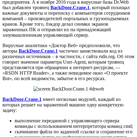
предприятия. А в ноябре 2016 года в вирусные базы Dr.Web
был добавлен троянец
BackDoor.Crane.1
, который похищал
важные документы и переписку с компьютеров сотрудников
компаний – производителей портальных и грузоподъемных
кранов. Кроме того, бэкдор делал снимки экранов
зараженных ПК и отправлял их на принадлежащий
злоумышленникам управляющий сервер.
Вирусные аналитики «Доктор Веб» предположили, что
авторы
BackDoor.Crane.1
частично заимствовали код из
различных источников – в частности, с сайта rsdn.org. Об этом
говорит значение параметра User-Agent, которым троянец
представляется при обращении к интернет-ресурсам, —
«RSDN HTTP Reader», а также невидимое окно «О проекте
Bot», по всей видимости, забытое в его ресурсах.
BackDoor.Crane.1
имеет несколько модулей, каждый из
которых решает на зараженной машине одну конкретную
задачу:
выполнение переданной с управляющего сервера
команды с использованием интерпретатора команд cmd;
скачивание файла по заданной ссылке и сохранение его