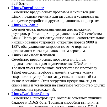
P2P-ботнет.
Linux.DownLoader
Семейство вредоносных программ и скриптов для
Linux, предназначенных для загрузки и установки на
атакуемое устройство других вредоносных программ.
Linux.PNScan.2
Сетевой червь, предназначенный для заражения
роутеров, работающих под управлением ОС семейства
Linux. Червь решает следующие задачи: самостоятельное
инфицирование устройств, открытие портов 9000 и
1337, обслуживание запросов по этим портам и
организация связи с управляющим сервером.
Linux.BackDoor.Remaiten
Семейство вредоносных программ для Linux,
предназначенных для осуществления DDoS-атак.
Троянец умеет взламывать устройства по протоколу
Telnet методом перебора паролей, в случае успеха
сохраняет на устройство загрузчик, написанный на
языке Ассемблер. Этот загрузчик предназначен для
скачивания и установки на атакуемое устройство других
вредоносных приложений.
Linux.BackDoor.Gates
Семейство Linux-троянцев, которые сочетают функции
бэкдора и DDoS-бота. Троянцы способны выполнять
поступающие команды, а также осуществлять DDoS-