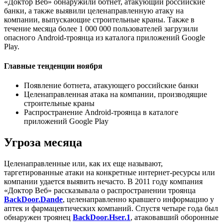
«Доктор Веб» обнаружили ботнет, атакующий российские
банки, а также выявили целенаправленную атаку на
компании, выпускающие строительные краны. Также в
течение месяца более 1 000 000 пользователей загрузили
опасного Android-троянца из каталога приложений Google
Play.
Главные тенденции ноября
Появление ботнета, атакующего российские банки
Целенаправленная атака на компании, производящие
строительные краны
Распространение Android-троянца в каталоге
приложений Google Play
Угроза месяца
Целенаправленные или, как их еще называют,
таргетированные атаки на конкретные интернет-ресурсы или
компании удается выявить нечасто. В 2011 году компания
«Доктор Веб» рассказывала о распространении троянца
BackDoor.Dande
, целенаправленно кравшего информацию у
аптек и фармацевтических компаний. Спустя четыре года был
обнаружен троянец
BackDoor.Hser.1
, атаковавший оборонные