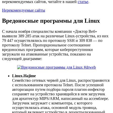
нерекомендуемых сайтов, читайте в нашей
статье
.
Нерекомендуемые сайты
Вредоносные программы для Linux
С начала ноября специалисты компании «Доктор Веб»
выявили 389 285 атак на различные Linux-устройства, из них
79 447 осуществлялись по протоколу SSH и 309 838 — по
протоколу Telnet. Пропорциональное соотношение
вредоносных программ, которые киберпреступники
загружали на атакованные устройства, показано на
следующей диаграмме:
Linux.Hajime
Семейство сетевых червей для Linux, распространяются
с использованием протокола Telnet. После успешной
авторизации путем подбора пароля плагин-инфектор
сохраняет на устройство хранящийся в нем загрузчик
для архитектур MIPS/ARM, написанный на ассемблере.
Загрузчик загружает с компьютера, с которого
осуществлялась атака, основной модуль троянца,
который включает устройство в децентрализованный