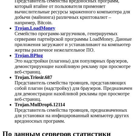
Представитель семейства вредоносных программ,
который втайне от пользователя применяет
вычислительные ресурсы зараженного компьютера для
добычи (майнинга) различных криптовалют –
например, Bitcoin.
Trojan.LoadMoney
Семейство программ-загрузчиков, генерируемых
серверами партнёрской программы LoadMoney. Данные
приложения загружают и устанавливают на компьютер
жертвы различное нежелательное ПО.
Trojan.BPlug
Это надстройки (плагины) для популярных браузеров,
демонстрирующие назойливую рекламу при просмотре
веб-страниц.
Trojan.Triosir.687
Представитель семейства троянцев, представляющих
собой плагин (надстройку) для браузеров. Предназначен
для демонстрации назойливой рекламы при просмотре
веб-страниц.
Trojan.MulDrop6.12114
Представитель семейства троянцев, предназначенных
для установки на инфицированный компьютер других
вредоносных программ.
По данным серверов статистики