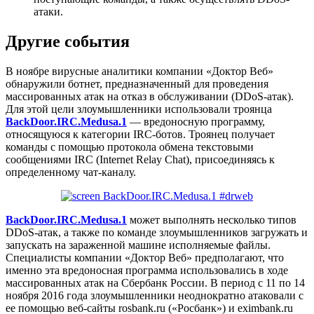
атаки.
Другие события
В ноябре вирусные аналитики компании «Доктор Веб»
обнаружили ботнет, предназначенный для проведения
массированных атак на отказ в обслуживании (DDoS-атак).
Для этой цели злоумышленники использовали троянца
BackDoor.IRC.Medusa.1
— вредоносную программу,
относящуюся к категории IRC-ботов. Троянец получает
команды с помощью протокола обмена текстовыми
сообщениями IRC (Internet Relay Chat), присоединяясь к
определенному чат-каналу.
BackDoor.IRC.Medusa.1
может выполнять несколько типов
DDoS-атак, а также по команде злоумышленников загружать и
запускать на зараженной машине исполняемые файлы.
Специалисты компании «Доктор Веб» предполагают, что
именно эта вредоносная программа использовались в ходе
массированных атак на Сбербанк России. В период с 11 по 14
ноября 2016 года злоумышленники неоднократно атаковали с
ее помощью веб-сайты rosbank.ru («Росбанк») и eximbank.ru