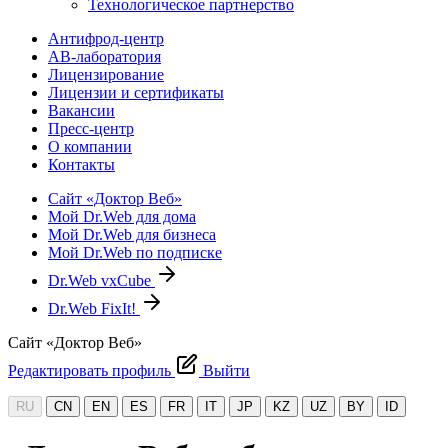
Технологическое партнерство
Антифрод-центр
АВ-лаборатория
Лицензирование
Лицензии и сертификаты
Вакансии
Пресс-центр
О компании
Контакты
Сайт «Доктор Веб»
Мой Dr.Web для дома
Мой Dr.Web для бизнеса
Мой Dr.Web по подписке
Dr.Web vxCube
Dr.Web FixIt!
Сайт «Доктор Веб»
Редактировать профиль
Выйти
RU
CN
EN
ES
FR
IT
JP
KZ
UZ
BY
ID