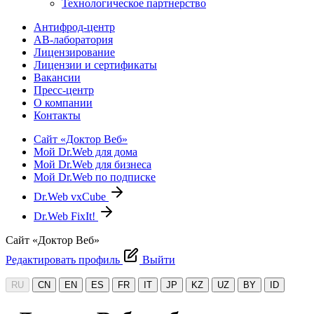
Технологическое партнерство
Антифрод-центр
АВ-лаборатория
Лицензирование
Лицензии и сертификаты
Вакансии
Пресс-центр
О компании
Контакты
Сайт «Доктор Веб»
Мой Dr.Web для дома
Мой Dr.Web для бизнеса
Мой Dr.Web по подписке
Dr.Web vxCube
Dr.Web FixIt!
Сайт «Доктор Веб»
Редактировать профиль
Выйти
RU
CN
EN
ES
FR
IT
JP
KZ
UZ
BY
ID