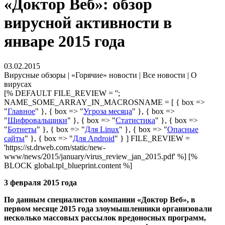
«Доктор Веб»: обзор
вирусной активности в
январе 2015 года
03.02.2015
Вирусные обзоры | «Горячие» новости | Все новости | О
вирусах
[% DEFAULT FILE_REVIEW = '';
NAME_SOME_ARRAY_IN_MACROSNAME = [ { box =>
"
Главное
" }, { box => "
Угроза месяца
" }, { box =>
"
Шифровальщики
" }, { box => "
Статистика
" }, { box =>
"
Ботнеты
" }, { box => "
Для Linux
" }, { box => "
Опасные
сайты
" }, { box => "
Для Android
" } ] FILE_REVIEW =
'https://st.drweb.com/static/new-
www/news/2015/january/virus_review_jan_2015.pdf' %] [%
BLOCK global.tpl_blueprint.content %]
3 февраля 2015 года
По данным специалистов компании «Доктор Веб», в
первом месяце 2015 года злоумышленники организовали
несколько массовых рассылок вредоносных программ,