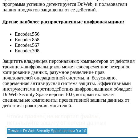
программа успешно детектируется Dr.Web, и пользователи
наших продуктов защищены от ее действий.
Другие наиболее распространенные шифровальщики:
Encoder.556
Encoder.858
Encoder.567
Encoder.398.
Защитить владельцев персональных компьютеров от действия
троянцев-шифровальщиков может своевременное резервное
копирование данных, разумное разделение прав
пользователей операционной системы, и, безусловно,
современная антивирусная система защиты. Эффективными
инструментами противодействия шифровальщикам обладает
Dr.Web Security Space версии 10.0
, который включает
специальные компоненты превентивной защиты данных от
действия троянцев-вымогателей.
Чтобы троянец не испортил файлы,
используйте защиту от потери данных
Только в Dr.Web Security Space версии 9 и 10