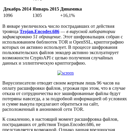
Декабрь 2014
Январь 2015
Динамика
1096
1305
+16,1%
В январе увеличилось число пострадавших от действия
троянца
Trojan.Encoder.686
—
в вирусной лаборатории
зафиксировано 51 обращение
. Этот шифровальщик собран с
использованием библиотек TOR и OpenSSL, криптографию
которых он активно использует. В процессе шифрования
пользовательских файлов энкодер активно эксплуатирует
возможности CryptoAPI с целью получения случайных
данных и эллиптическую криптографию.
Вирусописатели отводят своим жертвам лишь 96 часов на
оплату расшифровки файлов,
угрожая при этом, что в случае
отказа от сотрудничества все зашифрованные файлы будут
потеряны навсегда, а за подробной информацией об условиях
и сумме выкупа предлагают обратиться на сайт,
расположенный в анонимной сети TOR.
К сожалению, в настоящий момент расшифровка файлов,
пострадавших от действия Trojan.Encoder.686, не
представляется возможной. Однако данная вредоносная