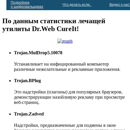
Подробнее
Что делать если..
Видео о нас
о шифровальщиках
По данным статистики лечащей
утилиты Dr.Web CureIt!
Trojan.MulDrop5.10078
Устанавливает на инфицированный компьютер
различные нежелательные и рекламные приложения.
Trojan.BPlug
Это надстройки (плагины) для популярных браузеров,
демонстрирующие назойливую рекламу при просмотре
веб-страниц.
Trojan.Zadved
Надстройки, предназначенные для подмены в окне