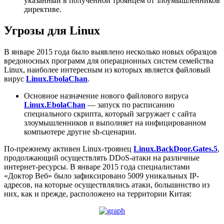
указанный в полученной троянцем от злоумышленников
директиве.
Угрозы для Linux
В январе 2015 года было выявлено несколько новых образцов
вредоносных программ для операционных систем семейства
Linux, наиболее интересным из которых является файловый
вирус
Linux.EbolaChan
.
Основное назначение нового файлового вируса
Linux.EbolaChan
— запуск по расписанию
специального скрипта, который загружает с сайта
злоумышленников и выполняет на инфицированном
компьютере другие sh-сценарии.
По-прежнему активен Linux-троянец
Linux.BackDoor.Gates.5
,
продолжающий осуществлять DDoS-атаки на различные
интернет-ресурсы. В январе 2015 года специалистами
«Доктор Веб» было зафиксировано 5009 уникальных IP-
адресов, на которые осуществлялись атаки, большинство из
них, как и прежде, расположено на территории Китая: